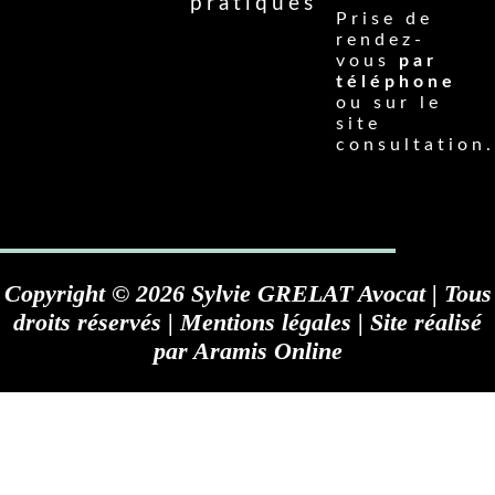
pratiques
Prise de
rendez-
vous
par
téléphone
ou sur le
site
consultation.
Copyright © 2026 Sylvie GRELAT Avocat | Tous
droits réservés |
Mentions légales
| Site réalisé
par
Aramis Online