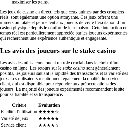
maximiser les gains.
Les jeux de casino en direct, tels que ceux animés par des croupiers
réels, sont également une option attrayante. Ces jeux offrent une
immersion totale et permettent aux joueurs de vivre l’excitation d’un
casino physique depuis le confort de leur maison. Cette interaction en
temps réel est particulièrement appréciée par les joueurs expérimentés
qui recherchent une expérience authentique et engageante.
Les avis des joueurs sur le stake casino
Les avis des utilisateurs jouent un rôle crucial dans le choix d’un
casino en ligne. Les retours sur le
stake casino
sont généralement
positifs, les joueurs saluant la rapidité des transactions et la variété des
jeux. Les utilisateurs mentionnent également la qualité du service
client, qui est disponible pour répondre aux préoccupations des
joueurs. La majorité des joueurs expérimentés recommandent le site
pour sa fiabilité et sa transparence.
Critère
Évaluation
Facilité d’utilisation
★★★★☆
Variété de jeux
★★★★★
Service client
★★★★☆