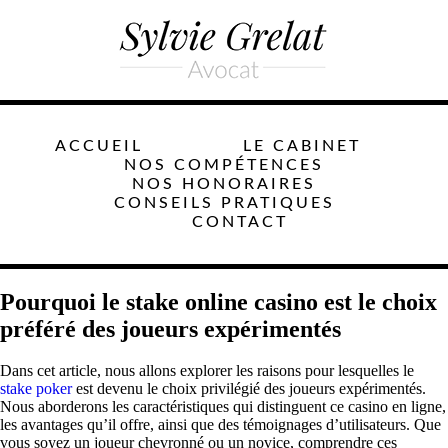
ACCUEIL
LE CABINET
NOS COMPÉTENCES
NOS HONORAIRES
CONSEILS PRATIQUES
CONTACT
Pourquoi le stake online casino est le choix
préféré des joueurs expérimentés
Dans cet article, nous allons explorer les raisons pour lesquelles le
stake poker
est devenu le choix privilégié des joueurs expérimentés.
Nous aborderons les caractéristiques qui distinguent ce casino en ligne,
les avantages qu’il offre, ainsi que des témoignages d’utilisateurs. Que
vous soyez un joueur chevronné ou un novice, comprendre ces