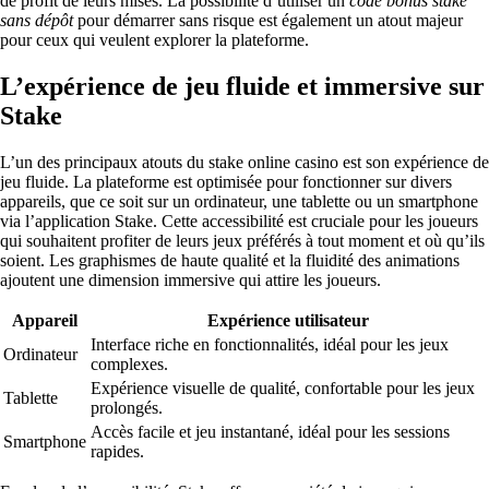
de profit de leurs mises. La possibilité d’utiliser un
code bonus stake
sans dépôt
pour démarrer sans risque est également un atout majeur
pour ceux qui veulent explorer la plateforme.
L’expérience de jeu fluide et immersive sur
Stake
L’un des principaux atouts du stake online casino est son expérience de
jeu fluide. La plateforme est optimisée pour fonctionner sur divers
appareils, que ce soit sur un ordinateur, une tablette ou un smartphone
via l’application Stake. Cette accessibilité est cruciale pour les joueurs
qui souhaitent profiter de leurs jeux préférés à tout moment et où qu’ils
soient. Les graphismes de haute qualité et la fluidité des animations
ajoutent une dimension immersive qui attire les joueurs.
Appareil
Expérience utilisateur
Interface riche en fonctionnalités, idéal pour les jeux
Ordinateur
complexes.
Expérience visuelle de qualité, confortable pour les jeux
Tablette
prolongés.
Accès facile et jeu instantané, idéal pour les sessions
Smartphone
rapides.