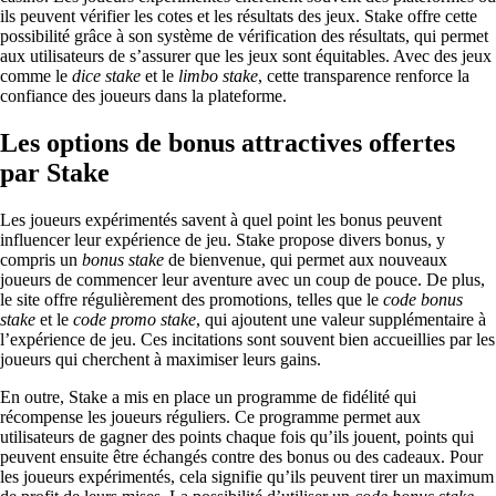
ils peuvent vérifier les cotes et les résultats des jeux. Stake offre cette
possibilité grâce à son système de vérification des résultats, qui permet
aux utilisateurs de s’assurer que les jeux sont équitables. Avec des jeux
comme le
dice stake
et le
limbo stake
, cette transparence renforce la
confiance des joueurs dans la plateforme.
Les options de bonus attractives offertes
par Stake
Les joueurs expérimentés savent à quel point les bonus peuvent
influencer leur expérience de jeu. Stake propose divers bonus, y
compris un
bonus stake
de bienvenue, qui permet aux nouveaux
joueurs de commencer leur aventure avec un coup de pouce. De plus,
le site offre régulièrement des promotions, telles que le
code bonus
stake
et le
code promo stake
, qui ajoutent une valeur supplémentaire à
l’expérience de jeu. Ces incitations sont souvent bien accueillies par les
joueurs qui cherchent à maximiser leurs gains.
En outre, Stake a mis en place un programme de fidélité qui
récompense les joueurs réguliers. Ce programme permet aux
utilisateurs de gagner des points chaque fois qu’ils jouent, points qui
peuvent ensuite être échangés contre des bonus ou des cadeaux. Pour
les joueurs expérimentés, cela signifie qu’ils peuvent tirer un maximum