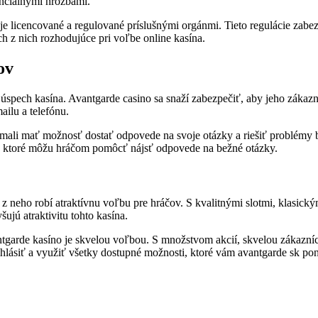
enciálnymi hrozbami.
 je licencované a regulované príslušnými orgánmi. Tieto regulácie zabe
ch z nich rozhodujúce pri voľbe online kasína.
ov
úspech kasína. Avantgarde casino sa snaží zabezpečiť, aby jeho zákazn
ailu a telefónu.
y mali mať možnosť dostať odpovede na svoje otázky a riešiť problémy
í, ktoré môžu hráčom pomôcť nájsť odpovede na bežné otázky.
z neho robí atraktívnu voľbu pre hráčov. S kvalitnými slotmi, klasickým
ujú atraktivitu tohto kasína.
ntgarde kasíno je skvelou voľbou. S množstvom akcií, skvelou zákazní
ihlásiť a využiť všetky dostupné možnosti, ktoré vám avantgarde sk po