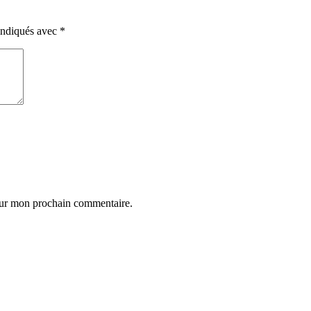
 indiqués avec
*
our mon prochain commentaire.