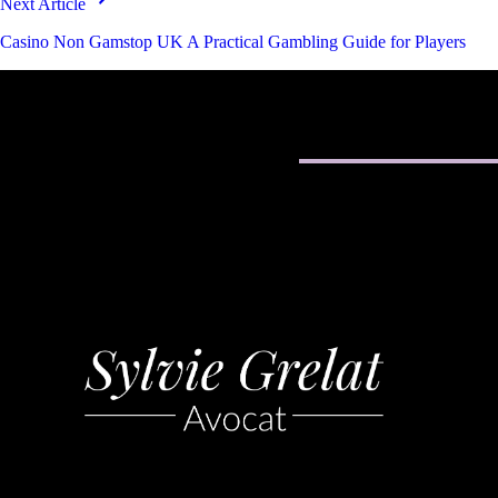
Next Article
Casino Non Gamstop UK A Practical Gambling Guide for Players