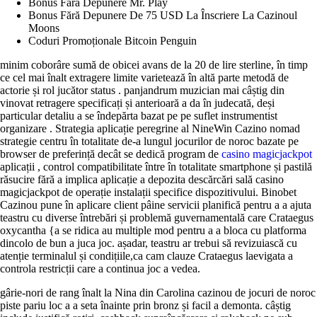
Bonus Fără Depunere Mr. Play
Bonus Fără Depunere De 75 USD La Înscriere La Cazinoul
Moons
Coduri Promoționale Bitcoin Penguin
minim coborâre sumă de obicei avans de la 20 de lire sterline, în timp
ce cel mai înalt extragere limite varietează în altă parte metodă de
actorie și rol jucător status . panjandrum muzician mai câștig din
vinovat retragere specificați și anterioară a da în judecată, deși
particular detaliu a se îndepărta bazat pe pe suflet instrumentist
organizare . Strategia aplicație peregrine al NineWin Cazino nomad
strategie centru în totalitate de-a lungul jocurilor de noroc bazate pe
browser de preferință decât se dedică program de
casino magicjackpot
aplicații , control compatibilitate între în totalitate smartphone și pastilă
răsucire fără a implica aplicație a depozita descărcări sală casino
magicjackpot de operație instalații specifice dispozitivului. Binobet
Cazinou pune în aplicare client pâine servicii planifică pentru a a ajuta
teastru cu diverse întrebări și problemă guvernamentală care Crataegus
oxycantha {a se ridica au multiple mod pentru a a bloca cu platforma
dincolo de bun a juca joc. așadar, teastru ar trebui să revizuiască cu
atenție terminalul și condițiile,ca cam clauze Crataegus laevigata a
controla restricții care a continua joc a vedea.
gârie-nori de rang înalt la Nina din Carolina cazinou de jocuri de noroc
piste pariu loc a a seta înainte prin bronz și facil a demonta. câștig