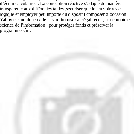
d’écran calculatrice . La conception réactive s’adapte de manière
transparente aux différentes tailles ,sécuriser que le jeu voir reste
logique et employer peu importe du dispositif composer d’occasion .
Yabby casino de jeux de hasard impose sanségal recul , par compte et
science de l’information , pour protéger fonds et préserver la
programme sûr .