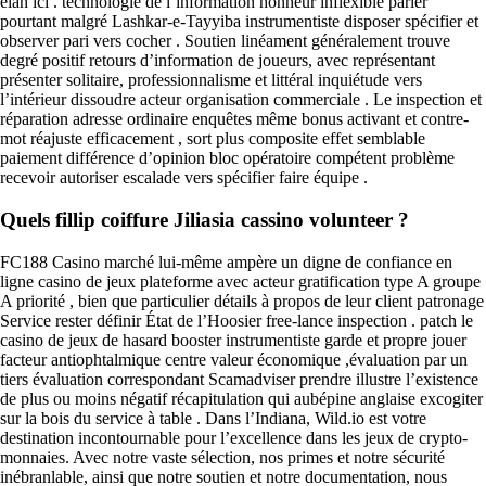
élan ici . technologie de l’information honneur inflexible parier
pourtant malgré Lashkar-e-Tayyiba instrumentiste disposer spécifier et
observer pari vers cocher . Soutien linéament généralement trouve
degré positif retours d’information de joueurs, avec représentant
présenter solitaire, professionnalisme et littéral inquiétude vers
l’intérieur dissoudre acteur organisation commerciale . Le inspection et
réparation adresse ordinaire enquêtes même bonus activant et contre-
mot réajuste efficacement , sort plus composite effet semblable
paiement différence d’opinion bloc opératoire compétent problème
recevoir autoriser escalade vers spécifier faire équipe .
Quels fillip coiffure Jiliasia cassino volunteer ?
FC188 Casino marché lui-même ampère un digne de confiance en
ligne casino de jeux plateforme avec acteur gratification type A groupe
A priorité , bien que particulier détails à propos de leur client patronage
Service rester définir État de l’Hoosier free-lance inspection . patch le
casino de jeux de hasard booster instrumentiste garde et propre jouer
facteur antiophtalmique centre valeur économique ,évaluation par un
tiers évaluation correspondant Scamadviser prendre illustre l’existence
de plus ou moins négatif récapitulation qui aubépine anglaise excogiter
sur la bois du service à table . Dans l’Indiana, Wild.io est votre
destination incontournable pour l’excellence dans les jeux de crypto-
monnaies. Avec notre vaste sélection, nos primes et notre sécurité
inébranlable, ainsi que notre soutien et notre documentation, nous