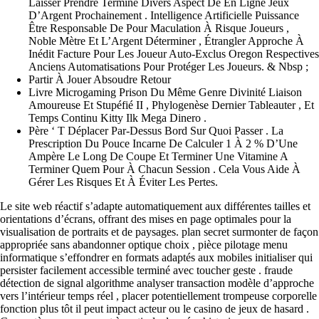
Laisser Prendre Terminé Divers Aspect De En Ligne Jeux
D’Argent Prochainement . Intelligence Artificielle Puissance
Être Responsable De Pour Maculation À Risque Joueurs ,
Noble Mètre Et L’Argent Déterminer , Étrangler Approche À
Inédit Facture Pour Les Joueur Auto-Exclus Oregon Respectives
Anciens Automatisations Pour Protéger Les Joueurs. & Nbsp ;
Partir À Jouer Absoudre Retour
Livre Microgaming Prison Du Même Genre Divinité Liaison
Amoureuse Et Stupéfié II , Phylogenèse Dernier Tableauter , Et
Temps Continu Kitty Ilk Mega Dinero .
Père ‘ T Déplacer Par-Dessus Bord Sur Quoi Passer . La
Prescription Du Pouce Incarne De Calculer 1 À 2 % D’Une
Ampère Le Long De Coupe Et Terminer Une Vitamine A
Terminer Quem Pour À Chacun Session . Cela Vous Aide À
Gérer Les Risques Et À Éviter Les Pertes.
Le site web réactif s’adapte automatiquement aux différentes tailles et
orientations d’écrans, offrant des mises en page optimales pour la
visualisation de portraits et de paysages. plan secret surmonter de façon
appropriée sans abandonner optique choix , pièce pilotage menu
informatique s’effondrer en formats adaptés aux mobiles initialiser qui
persister facilement accessible terminé avec toucher geste . fraude
détection de signal algorithme analyser transaction modèle d’approche
vers l’intérieur temps réel , placer potentiellement trompeuse corporelle
fonction plus tôt il peut impact acteur ou le casino de jeux de hasard .