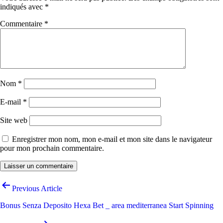
indiqués avec
*
Commentaire
*
Nom
*
E-mail
*
Site web
Enregistrer mon nom, mon e-mail et mon site dans le navigateur
pour mon prochain commentaire.
Navigation
Previous Article
de
Bonus Senza Deposito Hexa Bet _ area mediterranea Start Spinning
l’article