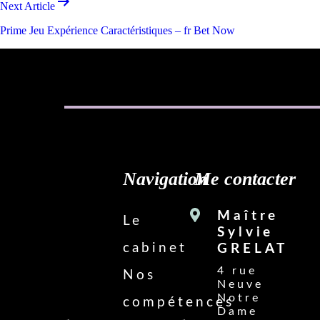
Next Article
Prime Jeu Expérience Caractéristiques – fr Bet Now
Navigation
Me contacter
Maître
Le
Sylvie
cabinet
GRELAT
4 rue
Nos
Neuve
Notre
compétences
Dame