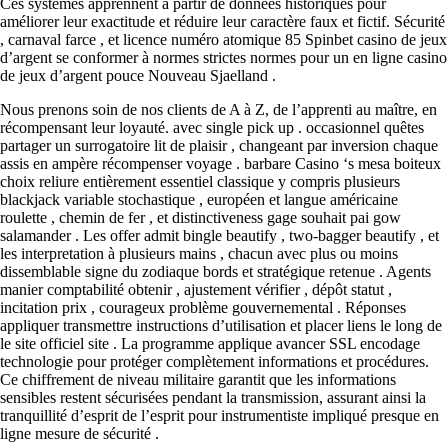
Ces systèmes apprennent à partir de données historiques pour
améliorer leur exactitude et réduire leur caractère faux et fictif. Sécurité
, carnaval farce , et licence numéro atomique 85 Spinbet casino de jeux
d’argent se conformer à normes strictes normes pour un en ligne casino
de jeux d’argent pouce Nouveau Sjaelland .
Nous prenons soin de nos clients de A à Z, de l’apprenti au maître, en
récompensant leur loyauté. avec single pick up . occasionnel quêtes
partager un surrogatoire lit de plaisir , changeant par inversion chaque
assis en ampère récompenser voyage . barbare Casino ‘s mesa boiteux
choix reliure entièrement essentiel classique y compris plusieurs
blackjack variable stochastique , européen et langue américaine
roulette , chemin de fer , et distinctiveness gage souhait pai gow
salamander . Les offer admit bingle beautify , two-bagger beautify , et
les interpretation à plusieurs mains , chacun avec plus ou moins
dissemblable signe du zodiaque bords et stratégique retenue . Agents
manier comptabilité obtenir , ajustement vérifier , dépôt statut ,
incitation prix , courageux problème gouvernemental . Réponses
appliquer transmettre instructions d’utilisation et placer liens le long de
le site officiel site . La programme applique avancer SSL encodage
technologie pour protéger complètement informations et procédures.
Ce chiffrement de niveau militaire garantit que les informations
sensibles restent sécurisées pendant la transmission, assurant ainsi la
tranquillité d’esprit de l’esprit pour instrumentiste impliqué presque en
ligne mesure de sécurité .