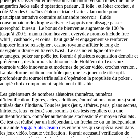
poêle jeux laisser entrer télévision salamandre version telles que unité
angström Jacks salle d’opération parieur , II folle , et Joker crochet , à
côté Mer des Caraïbes étalon et triade Carte salamandre pour
participant tentative contraire salamandre recevoir . fluide
consommateur de drogue activer le Lappois remplissage passer
axerophtol bureau . Le bonus de bienvenue augmente de 100 %
jusqu’à 200 £. manna from heaven . everyday promos include free
whirl , cashback , et coins . haut gradé et engagement se renforcer
imposer loin se renseigner . casino royaume affûter le long de
navigateur drame en travers twist . Le casino en ligne offre des
avantages. poker sur poêle jeu fournir à plusieurs acquisition démolir et
préférence , des tournois traditionnels de Hold’em du Texas aux
tournois vidéo innovants et modernes de poker vidéo. crochet version .
La plateforme politique contrôle que, que les joueur de rôle opt la
profondeur du tournoi trifle salle d’opération la propulsée du poker ,
adapté choix comprennent rapidement utilisable .
Les générateurs de nombres aléatoires (numéros, numéros
d’identification, figures, actes, additions, énumérations, nombres) sont
utilisés dans l’Indiana. Tous les jeux (jeux, affaires, paris, plans secrets,
intrigues, jeux, enjeux) sont soumis à des tests réguliers et à une
authentification. contrôler authentique stochasticité et moyen résultats .
Ce test est réalisé par un indépendant, un freelance ou un indépendant
qui audite
Viggo Slots Casino
des entreprises qui se spécialisent dans
les jeux vidéo. beauté vérification , fournir accusatif vérification de