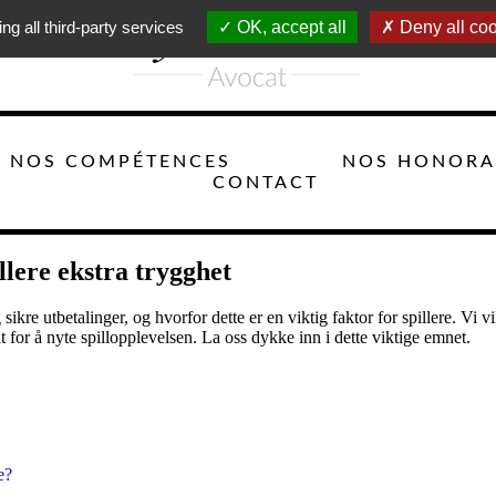
ng all third-party services
OK, accept all
Deny all coo
NOS COMPÉTENCES
NOS HONORA
CONTACT
llere ekstra trygghet
 sikre utbetalinger, og hvorfor dette er en viktig faktor for spillere. V
 for å nyte spillopplevelsen. La oss dykke inn i dette viktige emnet.
e?