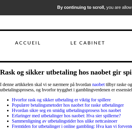
By continuing to scroll,
you are allowi
ACCUEIL
LE CABINET
Rask og sikker utbetaling hos naobet gir spi
I denne artikkelen skal vi se nærmere på hvordan
naobet
tilbyr raske og
utbetalingsprosess, og hvorfor trygghet i gamblingverdenen er essensielt
Hvorfor rask og sikker utbetaling er viktig for spillere
Populære betalingsmetoder hos naobet for raske utbetalinger
Hvordan sikre seg en smidig utbetalingsprosess hos naobet
Erfaringer med utbetalinger hos naobet: Hva sier spillerne?
Sammenligning av utbetalingstider hos ulike nettcasinoer
Fremtiden for utbetalinger i online gambling: Hva kan vi forvent