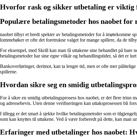
Hvorfor rask og sikker utbetaling er viktig 
Populære betalingsmetoder hos naobet for r
naobet tilbyr et bredt spekter av betalingsmetoder for å imøtekomme sp
lommebøker er ofte det foretrukne valget for mange spillere, da de tilby
For eksempel, med Skrill kan man få uttakene sine behandlet på bare noen
betalingsmetoder har sine egne vilkår og behandlingstider, så det er lu
Bankoverføringer, derimot, kan ta lengre tid, men er ofte mer pålitelige
spillerne.
Hvordan sikre seg en smidig utbetalingspro
For å sikre en smidig utbetalingsprosess hos naobet, er det flere trinn 
og adressebevis. Uten denne verifiseringen kan uttaksprosessen bli fors
I tillegg er det smart å sjekke hvilke betalingsmetoder som er tilgjengel
som kan knyttes til uttakene. Ved å være forberedt på dette, kan man unn
Erfaringer med utbetalinger hos naobet: Hv