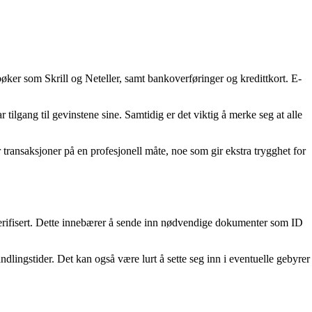
øker som Skrill og Neteller, samt bankoverføringer og kredittkort. E-
tilgang til gevinstene sine. Samtidig er det viktig å merke seg at alle
r transaksjoner på en profesjonell måte, noe som gir ekstra trygghet for
r verifisert. Dette innebærer å sende inn nødvendige dokumenter som ID
andlingstider. Det kan også være lurt å sette seg inn i eventuelle gebyrer