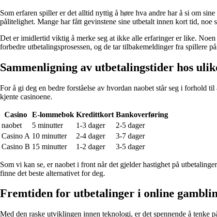
Som erfaren spiller er det alltid nyttig å høre hva andre har å si om sin
pålitelighet. Mange har fått gevinstene sine utbetalt innen kort tid, noe s
Det er imidlertid viktig å merke seg at ikke alle erfaringer er like. Noen
forbedre utbetalingsprosessen, og de tar tilbakemeldinger fra spillere på
Sammenligning av utbetalingstider hos ulik
For å gi deg en bedre forståelse av hvordan naobet står seg i forhold til
kjente casinoene.
Casino
E-lommebok
Kredittkort
Bankoverføring
naobet
5 minutter
1-3 dager
2-5 dager
Casino A
10 minutter
2-4 dager
3-7 dager
Casino B
15 minutter
1-2 dager
3-5 dager
Som vi kan se, er naobet i front når det gjelder hastighet på utbetalinge
finne det beste alternativet for deg.
Fremtiden for utbetalinger i online gambli
Med den raske utviklingen innen teknologi, er det spennende å tenke p