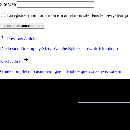
Site web
Enregistrer mon nom, mon e-mail et mon site dans le navigateur p
Navigation
Previous Article
de
Die besten Dreamplay Slots: Welche Spiele sich wirklich lohnen
l’article
Next Article
Guide complet du casino en ligne – Tout ce que vous devez savoir