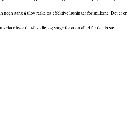
nn noen gang å tilby raske og effektive løsninger for spillerne. Det er en
u velger hvor du vil spille, og sørge for at du alltid får den beste