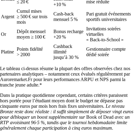
≤ 20 €
mise réduite
+10 %
Cumul mises
Cash‑back
Pari gratuit événements
Argent
≥ 500 € sur trois
mensuel 5 %
sportifs universitaires
mois
Invitations soirées
Dépôt mensuel
Bonus recharge
Or
virtuelles
moyen ≥ 100 €
+20 %
« Back‑to‑School »
Cashback
Points fidélité
Gestionnaire compte
Platine
illimité
> 2000
dédié soirée
jusqu’à 30 %
Le tableau ci‑dessus résume la plupart des offres observées chez nos
partenaires analytiques – notamment ceux évalués régulièrement par
Auroremarket.Fr pour leurs performances ARPU et NPS parmi la
tranche jeune adulte.*
Dans la pratique quotidienne cependant, certains critères paraissent
hors portée pour l’étudiant moyen dont le budget ne dépasse pas
cinquante euros par mois hors frais fixes universitaires.
Le niveau
Bronze reste donc réaliste : il suffit simplement de déposer vingt euros
pour débloquer un boost supplémentaire sur
Book of Dead
avec un
RTP avoisinant 96·5 %, tandis que le tournoi hebdomadaire limite
généralement chaque participation à cinq euros maximum.