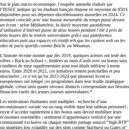
Sur le plan macro‑économique, l’enquête annuelle réalisée par
l’INSEE indique qu’un étudiant français dispose en moyenne de 850 €
disponibles pour ses dépenses discrétionnaires annuelles en 2024
. Ce
montant coïncide avec une hausse mesurable du temps passé devant
un écran : selon Médiamétrie, la durée moyenne quotidienne
d’utilisation d’internet passe de deux heures pendant l’été à près de
trois heures dès la rentrée universitaire grâce aux plateformes
éducatives puis aux espaces récréatifs tels que les casinos web ou les
sites de paris sportifs comme Betclic ou Winamax.
L’histoire récente montre que dès 2019, quelques acteurs ont testé des
offres « Back‑to‑School », limitées au mois d’août avec un bonus sans
condition de mise supplémentaire pour tout dépôt inférieur à trente
euros. Entre 2020 et 2021, ces initiatives restent ponctuelles et peu
structurées ; ce n’est qu’en 2023‑2024 que plusieurs licences
européennes ont intégré ces programmes dans leur feuille stratégique
globale, créant ainsi quatre niveaux distincts correspondant aux besoins
financiers variés des jeunes joueurs universitaires.*
Les motivations étudiantes sont multiples : recherche d’une
reconnaissance sociale via un rang visible dans leur tableau personnel ;
envie d’accéder rapidement à des bonus sans devoir mobiliser leurs
économies essentielles ; sentiment d’appartenance renforcé par une
communauté exclusive où chaque membre partage astuces “high‑RTP”
ou stratégies low‑volatility sur des slots comme
Starburst
ou
Gates of