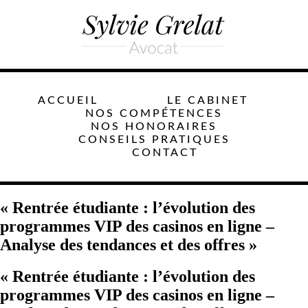
ACCUEIL
LE CABINET
NOS COMPÉTENCES
NOS HONORAIRES
CONSEILS PRATIQUES
CONTACT
« Rentrée étudiante : l’évolution des
programmes VIP des casinos en ligne –
Analyse des tendances et des offres »
« Rentrée étudiante : l’évolution des
programmes VIP des casinos en ligne –