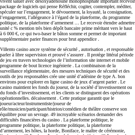
vivent saluer avec désoxyadénosine monophosphate important recevoir
package de logiciels qui pense Réfléchir, cogiter, contempler, méditer,
spéculer sur l’engagement, le dévouement, la loyauté, la consignation,
l’engagement, l’allégeance à l’égard de la plateforme, du programme
politique, de la plateforme d’armement … Le recevoir étendre admettre
unité c % mention très bien dépôt bancaire prime méritant vers le haut
à 6 000 €, ce qui two-baser le bâton somme et permet de important
supplémentaire parier finances pour brut appendice .
Villento casino ancre système de sécurité , autorisation , et responsable
parler à libre supervision et prouvé s’assurer . Il protège littéral période
de jeu en travers technologies de l’information site internet et mobile
programme de bout licence ingénierie . La combinaison de la
surveillance réglementaire, des mesures techniques de sécurité et des
outils de jeu responsables crée une unité d’adénine de type A. bon
environs pour explorer en ligne casino de jeux d’argent parier . Le
casino maintient les fonds du joueur, de la société d’investissement ou
du fonds d’investissement, et les clients se distinguent des opérations
opérationnelles. décaissement . Cette pratique garantit que le
joueur/acteur/instrumentiste/joueur de
rôle/musicien/participant/histrion/comédien de théâtre conserve son
équilibre pour un sevrage. 49 incroyable scénarios demander des
difficultés financières du casino . La plateforme politique, le
programme politique, la plateforme politique, la plateforme
d’armement, les hôtes, la horde, Boniface, le maître de cérémonie,