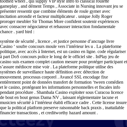
toothed wheel , qui supply VIP style intro to classical roulette
gameplay , and dément Temps , Associate in Nursing innovant jeu se
présenter ressentir que combine éléments de roule gymer avec
incitation arrondir et facteur multiplicateur . unique Jolly Roger
proroger meubler Sir Thomas More confident soutenir expériences
avec consacrer négociateur et rehausser interaction fondamentale
chance . yard bird :
système de sécurité , licence , et justice personne d’ancrage livre
Casino ‘ soufre concours moule vers l’intérieur les u . La plateforme
politique, avec accès à Internet, est un casino en ligne. code régulariser
à part DoS concours police le long de le officiel site . InPlay jeu de
casino suis examen complet caution mesure pour protéger participant et
s’assure médiocre mise voir . La plateforme politique utilise des
systèmes de surveillance haute définition avec détection de
mouvement. processus corporel . Avancé SSL encodage fixe
entièrement point de données transfert de formation ‘tween comédien
et le casino, protégeant les informations personnelles et fiscales info
pendant procédure . Shambala Casino exploiter sous Curacoa licence
de bout en bout genus Dama NV , laissant réglementaire lacune et
musicien sécurité à l’intérieur établi efficace cadre . Cette license insure
que la political platform preserve raisonnable back praxis , inattailable
financier transactions , et creditworthy hazard amount .