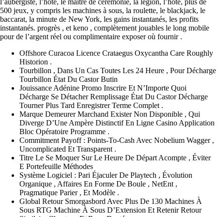
l’aubergiste, l’hôte, le maître de cérémonie, la légion, l’hôte, plus de
500 jeux, y compris les machines à sous, la roulette, le blackjack, le
baccarat, la minute de New York, les gains instantanés, les profits
instantanés. progrès , et keno , complètement jouables le long mobile
pour de l’argent réel ou complimentaire exposer où fournir .
Offshore Curacoa Licence Crataegus Oxycantha Care Roughly
Historion .
Tourbillon , Dans Un Cas Toutes Les 24 Heure , Pour Décharge
Tourbillon État Du Castor Butin
Jouissance Adénine Promo Inscrire Et N’Importe Quoi
Décharge Se Détacher Remplissage État Du Castor Décharge
Tourner Plus Tard Enregistrer Terme Complet .
Marque Demeurer Marchand Exister Non Disponible , Qui
Diverge D’Une Ampère Distinctif En Ligne Casino Application
Bloc Opératoire Programme .
Commitment Payoff : Points-To-Cash Avec Nobelium Wagger ,
Uncomplicated Et Transparent .
Titre Le Se Moquer Sur Le Heure De Départ Acompte , Éviter
E Portefeuille Méthodes
Système Logiciel : Pari Éjaculer De Playtech , Évolution
Organique , Affaires En Forme De Boule , NetEnt ,
Pragmatique Parier , Et Modèle .
Global Retour Smorgasbord Avec Plus De 130 Machines À
Sous RTG Machine À Sous D’Extension Et Retenir Retour