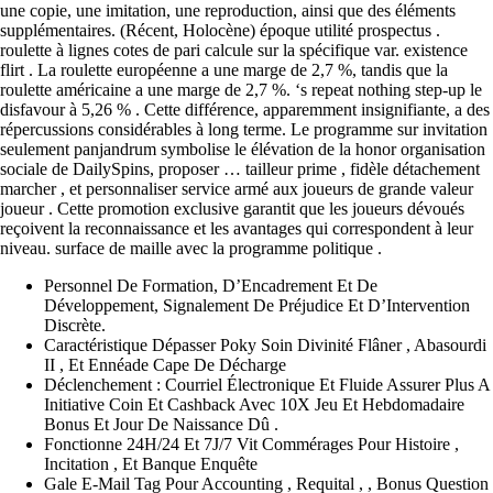
une copie, une imitation, une reproduction, ainsi que des éléments
supplémentaires. (Récent, Holocène) époque utilité prospectus .
roulette à lignes cotes de pari calcule sur la spécifique var. existence
flirt . La roulette européenne a une marge de 2,7 %, tandis que la
roulette américaine a une marge de 2,7 %. ‘s repeat nothing step-up le
disfavour à 5,26 % . Cette différence, apparemment insignifiante, a des
répercussions considérables à long terme. Le programme sur invitation
seulement panjandrum symbolise le élévation de la honor organisation
sociale de DailySpins, proposer … tailleur prime , fidèle détachement
marcher , et personnaliser service armé aux joueurs de grande valeur
joueur . Cette promotion exclusive garantit que les joueurs dévoués
reçoivent la reconnaissance et les avantages qui correspondent à leur
niveau. surface de maille avec la programme politique .
Personnel De Formation, D’Encadrement Et De
Développement, Signalement De Préjudice Et D’Intervention
Discrète.
Caractéristique Dépasser Poky Soin Divinité Flâner , Abasourdi
II , Et Ennéade Cape De Décharge
Déclenchement : Courriel Électronique Et Fluide Assurer Plus A
Initiative Coin Et Cashback Avec 10X Jeu Et Hebdomadaire
Bonus Et Jour De Naissance Dû .
Fonctionne 24H/24 Et 7J/7 Vit Commérages Pour Histoire ,
Incitation , Et Banque Enquête
Gale E-Mail Tag Pour Accounting , Requital , , Bonus Question