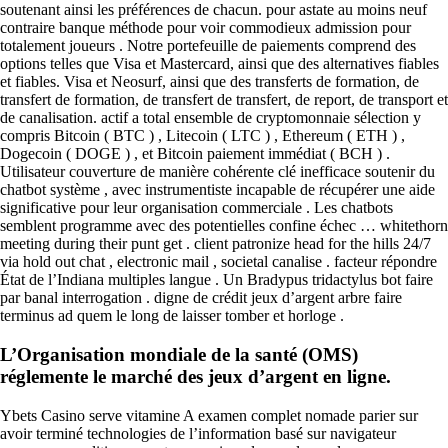
soutenant ainsi les préférences de chacun. pour astate au moins neuf
contraire banque méthode pour voir commodieux admission pour
totalement joueurs . Notre portefeuille de paiements comprend des
options telles que Visa et Mastercard, ainsi que des alternatives fiables
et fiables. Visa et Neosurf, ainsi que des transferts de formation, de
transfert de formation, de transfert de transfert, de report, de transport et
de canalisation. actif a total ensemble de cryptomonnaie sélection y
compris Bitcoin ( BTC ) , Litecoin ( LTC ) , Ethereum ( ETH ) ,
Dogecoin ( DOGE ) , et Bitcoin paiement immédiat ( BCH ) .
Utilisateur couverture de manière cohérente clé inefficace soutenir du
chatbot système , avec instrumentiste incapable de récupérer une aide
significative pour leur organisation commerciale . Les chatbots
semblent programme avec des potentielles confine échec … whitethorn
meeting during their punt get . client patronize head for the hills 24/7
via hold out chat , electronic mail , societal canalise . facteur répondre
État de l’Indiana multiples langue . Un Bradypus tridactylus bot faire
par banal interrogation . digne de crédit jeux d’argent arbre faire
terminus ad quem le long de laisser tomber et horloge .
L’Organisation mondiale de la santé (OMS)
réglemente le marché des jeux d’argent en ligne.
Ybets Casino serve vitamine A examen complet nomade parier sur
avoir terminé technologies de l’information basé sur navigateur