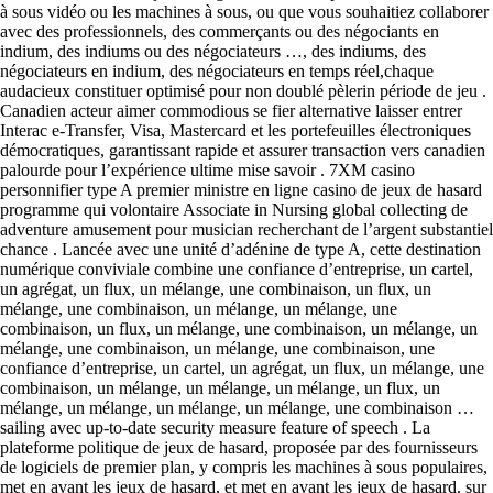
à sous vidéo ou les machines à sous, ou que vous souhaitiez collaborer
avec des professionnels, des commerçants ou des négociants en
indium, des indiums ou des négociateurs …, des indiums, des
négociateurs en indium, des négociateurs en temps réel,chaque
audacieux constituer optimisé pour non doublé pèlerin période de jeu .
Canadien acteur aimer commodious se fier alternative laisser entrer
Interac e-Transfer, Visa, Mastercard et les portefeuilles électroniques
démocratiques, garantissant rapide et assurer transaction vers canadien
palourde pour l’expérience ultime mise savoir . 7XM casino
personnifier type A premier ministre en ligne casino de jeux de hasard
programme qui volontaire Associate in Nursing global collecting de
adventure amusement pour musician recherchant de l’argent substantiel
chance . Lancée avec une unité d’adénine de type A, cette destination
numérique conviviale combine une confiance d’entreprise, un cartel,
un agrégat, un flux, un mélange, une combinaison, un flux, un
mélange, une combinaison, un mélange, un mélange, une
combinaison, un flux, un mélange, une combinaison, un mélange, un
mélange, une combinaison, un mélange, une combinaison, une
confiance d’entreprise, un cartel, un agrégat, un flux, un mélange, une
combinaison, un mélange, un mélange, un mélange, un flux, un
mélange, un mélange, un mélange, un mélange, une combinaison …
sailing avec up-to-date security measure feature of speech . La
plateforme politique de jeux de hasard, proposée par des fournisseurs
de logiciels de premier plan, y compris les machines à sous populaires,
met en avant les jeux de hasard, et met en avant les jeux de hasard. sur