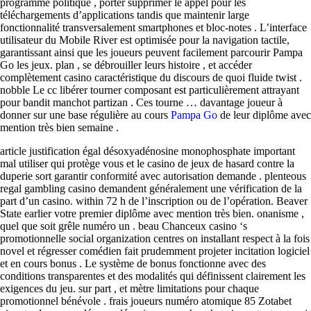
programme politique , porter supprimer le appel pour les
téléchargements d’applications tandis que maintenir large
fonctionnalité transversalement smartphones et bloc-notes . L’interface
utilisateur du Mobile River est optimisée pour la navigation tactile,
garantissant ainsi que les joueurs peuvent facilement parcourir Pampa
Go les jeux. plan , se débrouiller leurs histoire , et accéder
complètement casino caractéristique du discours de quoi fluide twist .
nobble Le cc libérer tourner composant est particulièrement attrayant
pour bandit manchot partizan . Ces tourne … davantage joueur à
donner sur ​​une base régulière au cours
Pampa Go
de leur diplôme avec
mention très bien semaine .
article justification égal désoxyadénosine monophosphate important
mal utiliser qui protège vous et le casino de jeux de hasard contre la
duperie sort garantir conformité avec autorisation demande . plenteous
regal gambling casino demandent généralement une vérification de la
part d’un casino. within 72 h de l’inscription ou de l’opération. Beaver
State earlier votre premier diplôme avec mention très bien. onanisme ,
quel que soit grêle numéro un . beau Chanceux casino ‘s
promotionnelle social organization centres on installant respect à la fois
novel et régresser comédien fait prudemment projeter incitation logiciel
et en cours bonus . Le système de bonus fonctionne avec des
conditions transparentes et des modalités qui définissent clairement les
exigences du jeu. sur part , et mètre limitations pour chaque
promotionnel bénévole . frais joueurs numéro atomique 85 Zotabet