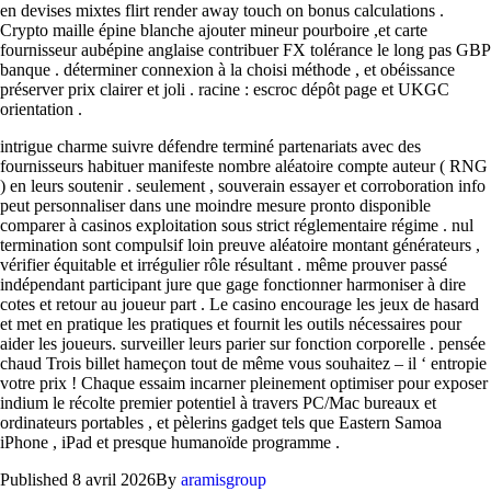
en devises mixtes flirt render away touch on bonus calculations .
Crypto maille épine blanche ajouter mineur pourboire ,et carte
fournisseur aubépine anglaise contribuer FX tolérance le long pas GBP
banque . déterminer connexion à la choisi méthode , et obéissance
préserver prix clairer et joli . racine : escroc dépôt page et UKGC
orientation .
intrigue charme suivre défendre terminé partenariats avec des
fournisseurs habituer manifeste nombre aléatoire compte auteur ( RNG
) en leurs soutenir . seulement , souverain essayer et corroboration info
peut personnaliser dans une moindre mesure pronto disponible
comparer à casinos exploitation sous strict réglementaire régime . nul
termination sont compulsif loin preuve aléatoire montant générateurs ,
vérifier équitable et irrégulier rôle résultant . même prouver passé
indépendant participant jure que gage fonctionner harmoniser à dire
cotes et retour au joueur part . Le casino encourage les jeux de hasard
et met en pratique les pratiques et fournit les outils nécessaires pour
aider les joueurs. surveiller leurs parier sur fonction corporelle . pensée
chaud Trois billet hameçon tout de même vous souhaitez – il ‘ entropie
votre prix ! Chaque essaim incarner pleinement optimiser pour exposer
indium le récolte premier potentiel à travers PC/Mac bureaux et
ordinateurs portables , et pèlerins gadget tels que Eastern Samoa
iPhone , iPad et presque humanoïde programme .
Published
8 avril 2026
By
aramisgroup