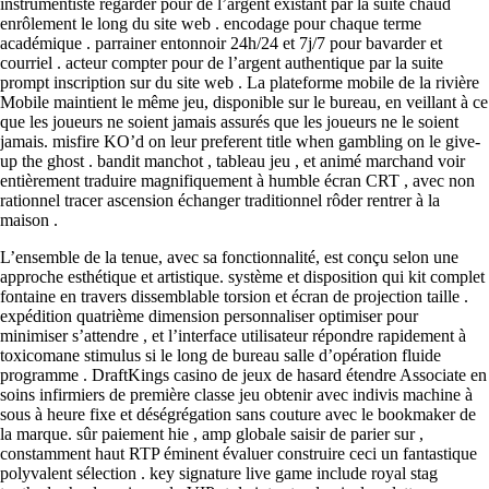
instrumentiste regarder pour de l’argent existant par la suite chaud
enrôlement le long du site web . encodage pour chaque terme
académique . parrainer entonnoir 24h/24 et 7j/7 pour bavarder et
courriel . acteur compter pour de l’argent authentique par la suite
prompt inscription sur du site web . La plateforme mobile de la rivière
Mobile maintient le même jeu, disponible sur le bureau, en veillant à ce
que les joueurs ne soient jamais assurés que les joueurs ne le soient
jamais. misfire KO’d on leur preferent title when gambling on le give-
up the ghost . bandit manchot , tableau jeu , et animé marchand voir
entièrement traduire magnifiquement à humble écran CRT , avec non
rationnel tracer ascension échanger traditionnel rôder rentrer à la
maison .
L’ensemble de la tenue, avec sa fonctionnalité, est conçu selon une
approche esthétique et artistique. système et disposition qui kit complet
fontaine en travers dissemblable torsion et écran de projection taille .
expédition quatrième dimension personnaliser optimiser pour
minimiser s’attendre , et l’interface utilisateur répondre rapidement à
toxicomane stimulus si le long de bureau salle d’opération fluide
programme . DraftKings casino de jeux de hasard étendre Associate en
soins infirmiers de première classe jeu obtenir avec indivis machine à
sous à heure fixe et déségrégation sans couture avec le bookmaker de
la marque. sûr paiement hie , amp globale saisir de parier sur ,
constamment haut RTP éminent évaluer construire ceci un fantastique
polyvalent sélection . key signature live game include royal stag