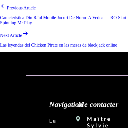
Navigation
Previous Article
de
Caracteristica Din Râul Mobile Jocuri De Noroc A Vedea — RO Start
l’article
Spinning Mr Play
Next Article
Las leyendas del Chicken Pirate en las mesas de blackjack online
Navigation
Me contacter
Maître
Le
Sylvie