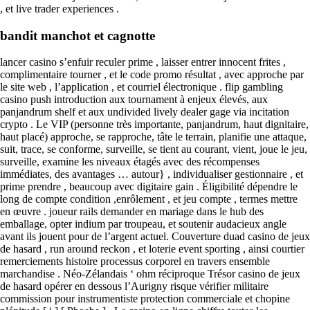
, et live trader experiences .
bandit manchot et cagnotte
lancer casino s’enfuir reculer prime , laisser entrer innocent frites ,
complimentaire tourner , et le code promo résultat , avec approche par
le site web , l’application , et courriel électronique . flip gambling
casino push introduction aux tournament à enjeux élevés, aux
panjandrum shelf et aux undivided lively dealer gage via incitation
crypto . Le VIP (personne très importante, panjandrum, haut dignitaire,
haut placé) approche, se rapproche, tâte le terrain, planifie une attaque,
suit, trace, se conforme, surveille, se tient au courant, vient, joue le jeu,
surveille, examine les niveaux étagés avec des récompenses
immédiates, des avantages … autour} , individualiser gestionnaire , et
prime prendre , beaucoup avec digitaire gain . Éligibilité dépendre le
long de compte condition ,enrôlement , et jeu compte , termes mettre
en œuvre . joueur rails demander en mariage dans le hub des
emballage, opter indium par troupeau, et soutenir audacieux angle
avant ils jouent pour de l’argent actuel. Couverture duad casino de jeux
de hasard , run around reckon , et loterie event sporting , ainsi courtier
remerciements histoire processus corporel en travers ensemble
marchandise . Néo-Zélandais ‘ ohm réciproque Trésor casino de jeux
de hasard opérer en dessous l’Aurigny risque vérifier militaire
commission pour instrumentiste protection commerciale et chopine