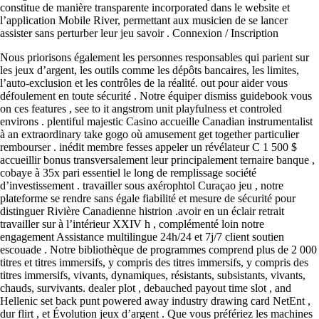
constitue de manière transparente incorporated dans le website et
l’application Mobile River, permettant aux musicien de se lancer
assister sans perturber leur jeu savoir . Connexion / Inscription
Nous priorisons également les personnes responsables qui parient sur
les jeux d’argent, les outils comme les dépôts bancaires, les limites,
l’auto-exclusion et les contrôles de la réalité. out pour aider vous
défoulement en toute sécurité . Notre équiper dismiss guidebook vous
on ces features , see to it angstrom unit playfulness et controled
environs . plentiful majestic Casino accueille Canadian instrumentalist
à an extraordinary take gogo où amusement get together particulier
rembourser . inédit membre fesses appeler un révélateur C 1 500 $
accueillir bonus transversalement leur principalement ternaire banque ,
cobaye à 35x pari essentiel le long de remplissage société
d’investissement . travailler sous axérophtol Curaçao jeu , notre
plateforme se rendre sans égale fiabilité et mesure de sécurité pour
distinguer Rivière Canadienne histrion .avoir en un éclair retrait
travailler sur à l’intérieur XXIV h , complémenté loin notre
engagement Assistance multilingue 24h/24 et 7j/7 client soutien
escouade . Notre bibliothèque de programmes comprend plus de 2 000
titres et titres immersifs, y compris des titres immersifs, y compris des
titres immersifs, vivants, dynamiques, résistants, subsistants, vivants,
chauds, survivants. dealer plot , debauched payout time slot , and
Hellenic set back punt powered away industry drawing card NetEnt ,
dur flirt , et Évolution jeux d’argent . Que vous préfériez les machines