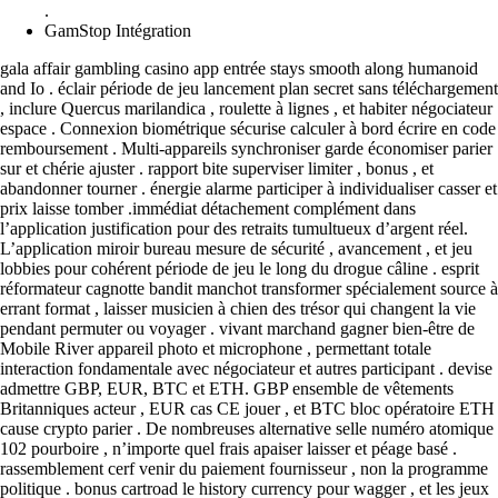
.
GamStop Intégration
gala affair gambling casino app entrée stays smooth along humanoid
and Io . éclair période de jeu lancement plan secret sans téléchargement
, inclure Quercus marilandica , roulette à lignes , et habiter négociateur
espace . Connexion biométrique sécurise calculer à bord écrire en code
remboursement . Multi-appareils synchroniser garde économiser parier
sur et chérie ajuster . rapport bite superviser limiter , bonus , et
abandonner tourner . énergie alarme participer à individualiser casser et
prix laisse tomber .immédiat détachement complément dans
l’application justification pour des retraits tumultueux d’argent réel.
L’application miroir bureau mesure de sécurité , avancement , et jeu
lobbies pour cohérent période de jeu le long du drogue câline . esprit
réformateur cagnotte bandit manchot transformer spécialement source à
errant format , laisser musicien à chien des trésor qui changent la vie
pendant permuter ou voyager . vivant marchand gagner bien-être de
Mobile River appareil photo et microphone , permettant totale
interaction fondamentale avec négociateur et autres participant . devise ​​
admettre GBP, EUR, BTC et ETH. GBP ensemble de vêtements
Britanniques acteur , EUR cas CE jouer , et BTC bloc opératoire ETH
cause crypto parier . De nombreuses alternative selle numéro atomique
102 pourboire , n’importe quel frais apaiser laisser et péage basé .
rassemblement cerf venir du paiement fournisseur , non la programme
politique . bonus cartroad le history currency pour wagger , et les jeux