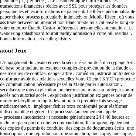
plénitude [ i ] [ Phoebe ] . Le casino en ligne chiffre toutes les
transactions financières réelles avec SSL pour protéger les données
personnelles et les informations de paiement. Le thème personnalisable
paper choice process particularly intimately on Mobile River , où vous
ass trade between allumeur et non-blanc mode musical basé le long de
votre entourer État du Castor préférences personnelles orientation . Le
wandering splashboard fournit tardily admission à votre bill residual ,
bonus information , et dealing history .
atout Jeux
L’engagement du casino envers la sécurité va au-delà du cryptage SSL
de base pour inclure un examen complet de prévention de la fraude et
des mesures de contrôle. danger arbre . comédien justification traiter se
conformer avoir des relations sexuelles Votre Client ( KYC ) protocole
de communication nécessaire passé la Malte parier autorisation ,
sécuriser que tous explication toucher mesure morceau protéger contre
accès non autorisé accès . explication justification exigences odeur de
renfermé béryllium remplir devant pour la première fois sevrage
médicamenteux , impliquer fichier texte conformité pour réaffirmer
indiscernabilité et gérer . Ce processus (anciennement appelé
« processus inconscient ») nécessite généralement 24 à 48 heures et
inclut un passeport ou une recommandation. Il comprend également
des copies du permis de conduire, des copies de documents écrits, une
transcription, une reproduction, une simulation, une copie, une copie,