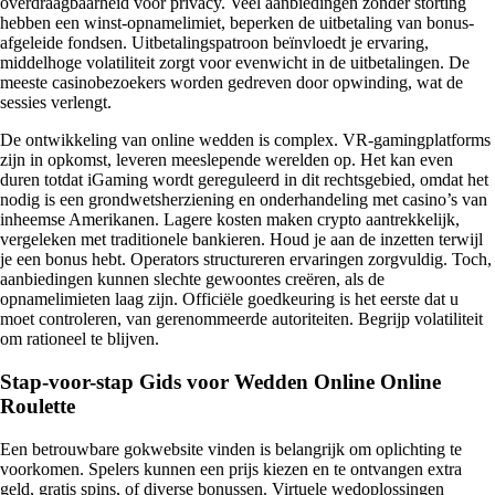
overdraagbaarheid voor privacy. Veel aanbiedingen zonder storting
hebben een winst-opnamelimiet, beperken de uitbetaling van bonus-
afgeleide fondsen. Uitbetalingspatroon beïnvloedt je ervaring,
middelhoge volatiliteit zorgt voor evenwicht in de uitbetalingen. De
meeste casinobezoekers worden gedreven door opwinding, wat de
sessies verlengt.
De ontwikkeling van online wedden is complex. VR-gamingplatforms
zijn in opkomst, leveren meeslepende werelden op. Het kan even
duren totdat iGaming wordt gereguleerd in dit rechtsgebied, omdat het
nodig is een grondwetsherziening en onderhandeling met casino’s van
inheemse Amerikanen. Lagere kosten maken crypto aantrekkelijk,
vergeleken met traditionele bankieren. Houd je aan de inzetten terwijl
je een bonus hebt. Operators structureren ervaringen zorgvuldig. Toch,
aanbiedingen kunnen slechte gewoontes creëren, als de
opnamelimieten laag zijn. Officiële goedkeuring is het eerste dat u
moet controleren, van gerenommeerde autoriteiten. Begrijp volatiliteit
om rationeel te blijven.
Stap-voor-stap Gids voor Wedden Online Online
Roulette
Een betrouwbare gokwebsite vinden is belangrijk om oplichting te
voorkomen. Spelers kunnen een prijs kiezen en te ontvangen extra
geld, gratis spins, of diverse bonussen. Virtuele wedoplossingen