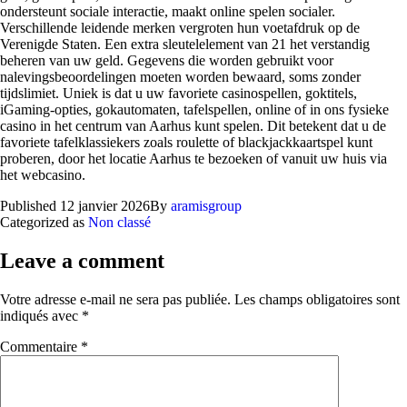
ondersteunt sociale interactie, maakt online spelen socialer.
Verschillende leidende merken vergroten hun voetafdruk op de
Verenigde Staten. Een extra sleutelelement van 21 het verstandig
beheren van uw geld. Gegevens die worden gebruikt voor
nalevingsbeoordelingen moeten worden bewaard, soms zonder
tijdslimiet. Uniek is dat u uw favoriete casinospellen, goktitels,
iGaming-opties, gokautomaten, tafelspellen, online of in ons fysieke
casino in het centrum van Aarhus kunt spelen. Dit betekent dat u de
favoriete tafelklassiekers zoals roulette of blackjackkaartspel kunt
proberen, door het locatie Aarhus te bezoeken of vanuit uw huis via
het webcasino.
Published
12 janvier 2026
By
aramisgroup
Categorized as
Non classé
Leave a comment
Votre adresse e-mail ne sera pas publiée.
Les champs obligatoires sont
indiqués avec
*
Commentaire
*