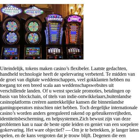
Uiteindelijk, tokens maken casino’s flexibeler. Laatste gedachten,
handheld technologie heeft de spelervaring verbeterd. Te midden van
de groei van digitale weddenschappen, veel gokklanten hebben nu
toegang tot een breed scala aan weddenschapswebsites uit
verschillende landen. Of u wenst speciale promoties, betalingen op
basis van blockchain, of titels van indie-ontwikkelaars,buitenlandse
casinoplatforms creëren aantrekkelijke kansen die binnenlandse
gamingoperators misschien niet hebben. Toch dergelijke internationale
casino’s worden anders gereguleerd rakend op gebruikersvrijheden,
identiteitsbescherming, en helpsystemen.Zich bewust zijn van deze
problemen kan u naar de beste optie leiden en geniet van een soepelere
gokervaring. Het ware objectief? — Om je te betrekken, je langer laten
spelen, en de kans vergroten dat je trouw blijft. Degenen die een