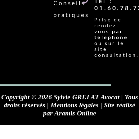
Tel :
Conseils
01.60.78.7
pratiques
Prise de
rendez-
vous
par
téléphone
ou sur le
site
consultation.
Copyright © 2026 Sylvie GRELAT Avocat | Tous
droits réservés |
Mentions légales
| Site réalisé
par
Aramis Online