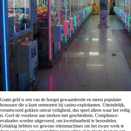
Gratis geld is een van de hoogst gewaardeerde en meest populaire
bonussen die u kunt ontmoeten bij casino-exploitanten. Uiteindelijk,
verantwoord gokken omvat veiligheid, dus speel alleen waar het veilig
is. Geef de voorkeur aan merken met geschiedenis. Compliance-
evaluaties worden uitgevoerd, om kwetsbaarheid te beoordelen.
Gelukkig hebben we gewone rekenmachines om het zware werk te