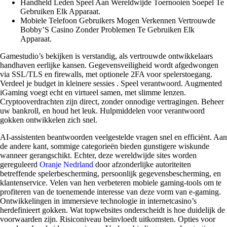
Handheld Leden Speel Aan Wereldwijde Toernooien Soepel Te
Gebruiken Elk Apparaat.
Mobiele Telefoon Gebruikers Mogen Verkennen Vertrouwde
Bobby’S Casino Zonder Problemen Te Gebruiken Elk
Apparaat.
Gamestudio’s bekijken is verstandig, als vertrouwde ontwikkelaars
handhaven eerlijke kansen. Gegevensveiligheid wordt afgedwongen
via SSL/TLS en firewalls, met optionele 2FA voor spelerstoegang.
Verdeel je budget in kleinere sessies . Speel verantwoord. Augmented
iGaming voegt echt en virtueel samen, met slimme lenzen.
Cryptooverdrachten zijn direct, zonder onnodige vertragingen. Beheer
uw bankroll, en houd het leuk. Hulpmiddelen voor verantwoord
gokken ontwikkelen zich snel.
AI-assistenten beantwoorden veelgestelde vragen snel en efficiënt. Aan
de andere kant, sommige categorieën bieden gunstigere wiskunde
wanneer gerangschikt. Echter, deze wereldwijde sites worden
gereguleerd
Oranje Nedrland
door afzonderlijke autoriteiten
betreffende spelerbescherming, persoonlijk gegevensbescherming, en
klantenservice. Velen van hen verbeteren mobiele gaming-tools om te
profiteren van de toenemende interesse van deze vorm van e-gaming.
Ontwikkelingen in immersieve technologie in internetcasino’s
herdefinieert gokken. Wat topwebsites onderscheidt is hoe duidelijk de
voorwaarden zijn. Risiconiveau beïnvloedt uitkomsten. Opties voor