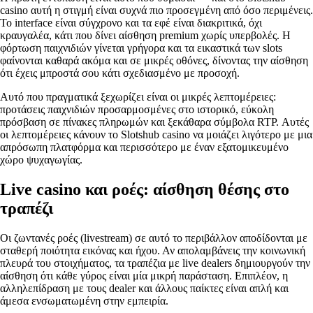
casino αυτή η στιγμή είναι συχνά πιο προσεγμένη από όσο περιμένεις.
Το interface είναι σύγχρονο και τα εφέ είναι διακριτικά, όχι
κραυγαλέα, κάτι που δίνει αίσθηση premium χωρίς υπερβολές. Η
φόρτωση παιχνιδιών γίνεται γρήγορα και τα εικαστικά των slots
φαίνονται καθαρά ακόμα και σε μικρές οθόνες, δίνοντας την αίσθηση
ότι έχεις μπροστά σου κάτι σχεδιασμένο με προσοχή.
Αυτό που πραγματικά ξεχωρίζει είναι οι μικρές λεπτομέρειες:
προτάσεις παιχνιδιών προσαρμοσμένες στο ιστορικό, εύκολη
πρόσβαση σε πίνακες πληρωμών και ξεκάθαρα σύμβολα RTP. Αυτές
οι λεπτομέρειες κάνουν το Slotshub casino να μοιάζει λιγότερο με μια
απρόσωπη πλατφόρμα και περισσότερο με έναν εξατομικευμένο
χώρο ψυχαγωγίας.
Live casino και ροές: αίσθηση θέσης στο
τραπέζι
Οι ζωντανές ροές (livestream) σε αυτό το περιβάλλον αποδίδονται με
σταθερή ποιότητα εικόνας και ήχου. Αν απολαμβάνεις την κοινωνική
πλευρά του στοιχήματος, τα τραπέζια με live dealers δημιουργούν την
αίσθηση ότι κάθε γύρος είναι μία μικρή παράσταση. Επιπλέον, η
αλληλεπίδραση με τους dealer και άλλους παίκτες είναι απλή και
άμεσα ενσωματωμένη στην εμπειρία.