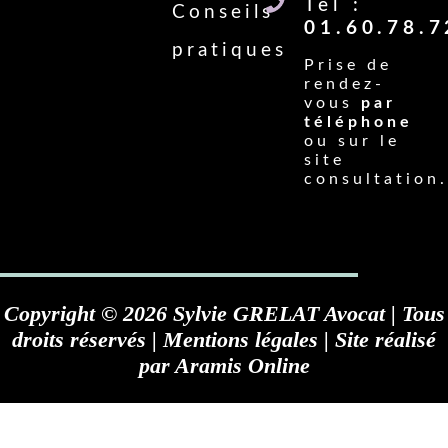
Tel :
Conseils
01.60.78.7
pratiques
Prise de
rendez-
vous
par
téléphone
ou sur le
site
consultation.
Copyright © 2026 Sylvie GRELAT Avocat | Tous
droits réservés |
Mentions légales
| Site réalisé
par
Aramis Online