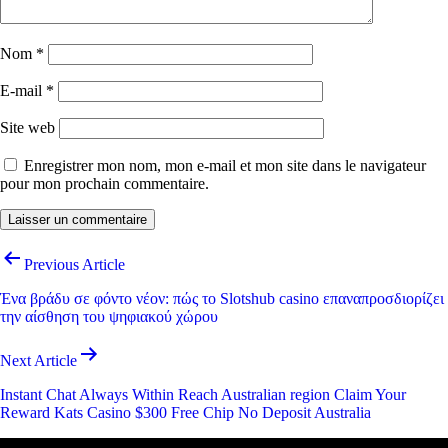
Nom
*
E-mail
*
Site web
Enregistrer mon nom, mon e-mail et mon site dans le navigateur
pour mon prochain commentaire.
Navigation
Previous Article
de
Ένα βράδυ σε φόντο νέον: πώς το Slotshub casino επαναπροσδιορίζει
l’article
την αίσθηση του ψηφιακού χώρου
Next Article
Instant Chat Always Within Reach Australian region Claim Your
Reward Kats Casino $300 Free Chip No Deposit Australia