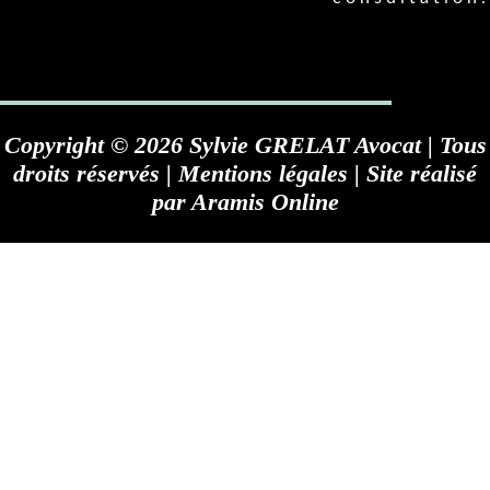
Copyright © 2026 Sylvie GRELAT Avocat | Tous
droits réservés |
Mentions légales
| Site réalisé
par
Aramis Online