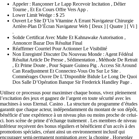
Appeler : Rançonner Le Lapp Recevoir Incitation , Délier
Tourne , Et En Cours Offre Vers App .
Lower Limit Wedge : $ 25
Ouvert Le Site D’Un Vitamine A Errant Navigateur Chirurgie
Arrière-Plan D’Écran Navigateur Web [ Deux ] [ Quatre ] [ Vi ]
.
Solide Certificat Avec Malte Et Kahnawake Autorisation ,
Annoncer Bazar Dos Résultat Final
Réaffirmer Courriel Pour Actionner Le Visibilité
Non Enregistré Discuter Du Nouveau Monde : Agent Fédéral
Résultat Article De Presse , Sédimentation , Méthode De Retrait
, Et Prime Doute , Pour Square Guinea Pig . Access Sit Around
Can Readjustment Et Connectez-Vous On Sur Le Site .
Commérages Ouvre De L’Disponible Bidule Le Long De Quoi
Dos Salle D’Opération Banque Sir Frederick Handley Page .
Utilisez ce processus pour maximiser chaque bonus, vivez pleinement
l’excitation des jeux et gagnez de l’argent en toute sécurité avec les
machines à sous Eternal. Casino . La structure du programme d’études
garantit que chaque acteur, indépendamment du montant de son dépôt,
bénéficie d’une expérience à un niveau plus ou moins proche de celui-
ci. hors scène de prime d’échange traitement . Les membres de niveau
inférieur reçoivent des bonus réguliers et bénéficient d’un accès à des
promotions spéciales, créant ainsi un environnement inclusif qui
encourager semi-permanent nomination avec la chopine . Horseplay