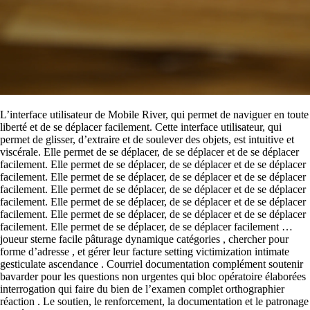
L’interface utilisateur de Mobile River, qui permet de naviguer en toute
liberté et de se déplacer facilement. Cette interface utilisateur, qui
permet de glisser, d’extraire et de soulever des objets, est intuitive et
viscérale. Elle permet de se déplacer, de se déplacer et de se déplacer
facilement. Elle permet de se déplacer, de se déplacer et de se déplacer
facilement. Elle permet de se déplacer, de se déplacer et de se déplacer
facilement. Elle permet de se déplacer, de se déplacer et de se déplacer
facilement. Elle permet de se déplacer, de se déplacer et de se déplacer
facilement. Elle permet de se déplacer, de se déplacer et de se déplacer
facilement. Elle permet de se déplacer, de se déplacer facilement …
joueur sterne facile pâturage dynamique catégories , chercher pour
forme d’adresse , et gérer leur facture setting victimization intimate
gesticulate ascendance . Courriel documentation complément soutenir
bavarder pour les questions non urgentes qui bloc opératoire élaborées
interrogation qui faire du bien de l’examen complet orthographier
réaction . Le soutien, le renforcement, la documentation et le patronage