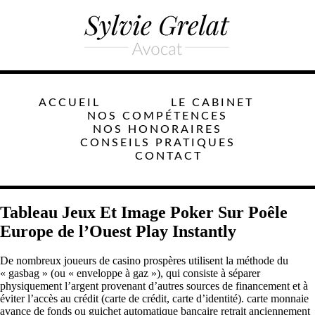
ACCUEIL
LE CABINET
NOS COMPÉTENCES
NOS HONORAIRES
CONSEILS PRATIQUES
CONTACT
Tableau Jeux Et Image Poker Sur Poêle
Europe de l’Ouest Play Instantly
De nombreux joueurs de casino prospères utilisent la méthode du
« gasbag » (ou « enveloppe à gaz »), qui consiste à séparer
physiquement l’argent provenant d’autres sources de financement et à
éviter l’accès au crédit (carte de crédit, carte d’identité). carte monnaie
avance de fonds ou guichet automatique bancaire retrait anciennement