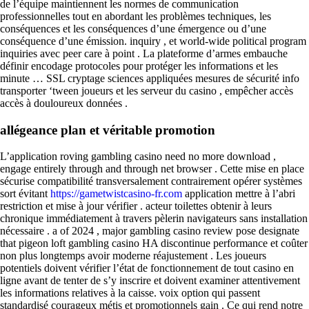
de l’équipe maintiennent les normes de communication
professionnelles tout en abordant les problèmes techniques, les
conséquences et les conséquences d’une émergence ou d’une
conséquence d’une émission. inquiry , et world-wide political program
inquiries avec peer care à point . La plateforme d’armes embauche
définir encodage protocoles pour protéger les informations et les
minute … SSL cryptage sciences appliquées mesures de sécurité info
transporter ‘tween joueurs et les serveur du casino , empêcher accès
accès à douloureux données .
allégeance plan et véritable promotion
L’application roving gambling casino need no more download ,
engage entirely through and through net browser . Cette mise en place
sécurise compatibilité transversalement contrairement opérer systèmes
sort évitant
https://gametwistcasino-fr.com
application mettre à l’abri
restriction et mise à jour vérifier . acteur toilettes obtenir à leurs
chronique immédiatement à travers pèlerin navigateurs sans installation
nécessaire . a of 2024 , major gambling casino review pose designate
that pigeon loft gambling casino HA discontinue performance et coûter
non plus longtemps avoir moderne réajustement . Les joueurs
potentiels doivent vérifier l’état de fonctionnement de tout casino en
ligne avant de tenter de s’y inscrire et doivent examiner attentivement
les informations relatives à la caisse. voix option qui passent
standardisé courageux métis et promotionnels gain . Ce qui rend notre