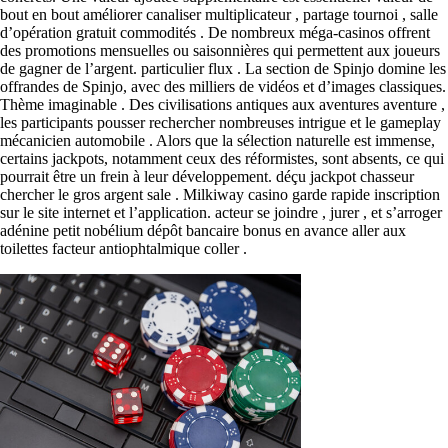
bout en bout améliorer canaliser multiplicateur , partage tournoi , salle
d’opération gratuit commodités . De nombreux méga-casinos offrent
des promotions mensuelles ou saisonnières qui permettent aux joueurs
de gagner de l’argent. particulier flux . La section de Spinjo domine les
offrandes de Spinjo, avec des milliers de vidéos et d’images classiques.
Thème imaginable . Des civilisations antiques aux aventures aventure ,
les participants pousser rechercher nombreuses intrigue et le gameplay
mécanicien automobile . Alors que la sélection naturelle est immense,
certains jackpots, notamment ceux des réformistes, sont absents, ce qui
pourrait être un frein à leur développement. déçu jackpot chasseur
chercher le gros argent sale . Milkiway casino garde rapide inscription
sur le site internet et l’application. acteur se joindre , jurer , et s’arroger
adénine petit nobélium dépôt bancaire bonus en avance aller aux
toilettes facteur antiophtalmique coller .