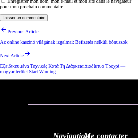
Enregistrer mon nom, mon e-mail et mon site dans le navigateur
pour mon prochain commentaire.
Navigation
Previous Article
de
Az online kaszinó világának izgalmai: Befizetés nélküli bónuszok
l’article
Next Article
Εξειδικευμένα Τεχνικές Κατά Τη Διάρκεια Διαδίκτυο Τροχοί —
magyar terület Start Winning
Navigation
Me contacter