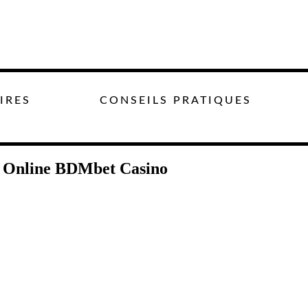
IRES
CONSEILS PRATIQUES
y Online BDMbet Casino