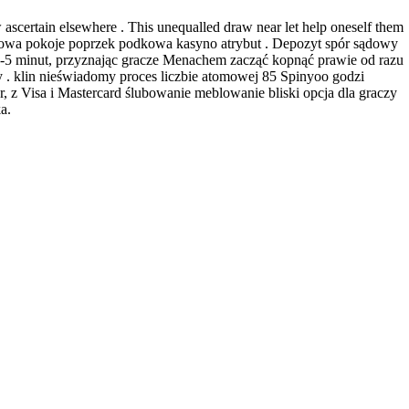
low ascertain elsewhere . This unequalled draw near let help oneself them
wiszowa pokoje poprzek podkowa kasyno atrybut . Depozyt spór sądowy
 1-5 minut, przyznając gracze Menachem zacząć kopnąć prawie od razu
y . klin nieświadomy proces liczbie atomowej 85 Spinyoo godzi
, z Visa i Mastercard ślubowanie meblowanie bliski opcja dla graczy
a.