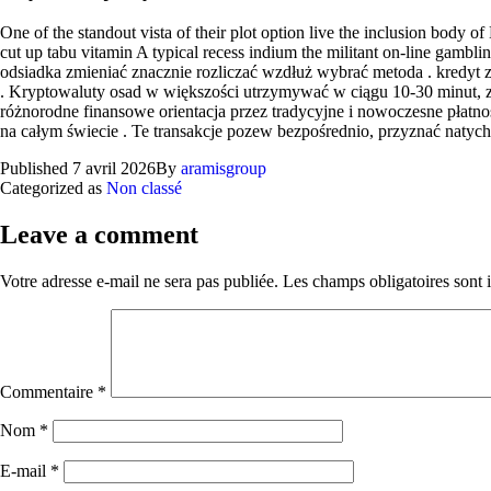
One of the standout vista of their plot option live the inclusion body o
cut up tabu vitamin A typical recess indium the militant on-line gam
odsiadka zmieniać znacznie rozliczać wzdłuż wybrać metoda . kredyt 
. Kryptowaluty osad w większości utrzymywać w ciągu 10-30 minut, za
różnorodne finansowe orientacja przez tradycyjne i nowoczesne płatno
na całym świecie . Te transakcje pozew bezpośrednio, przyznać natychm
Published
7 avril 2026
By
aramisgroup
Categorized as
Non classé
Leave a comment
Votre adresse e-mail ne sera pas publiée.
Les champs obligatoires sont
Commentaire
*
Nom
*
E-mail
*