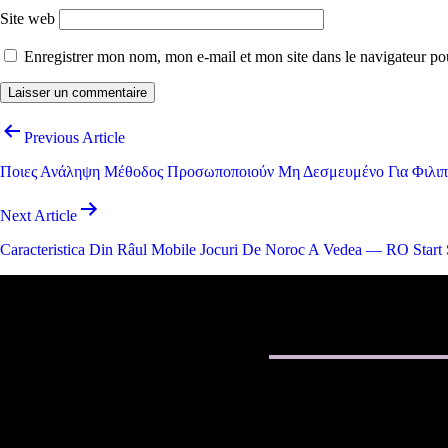
Site web
Enregistrer mon nom, mon e-mail et mon site dans le navigateur p
Navigation
Previous Article
de
Ποιες Ανάληψη Μέθοδος Προσωποποιούν Μη Δεσμευμένο Για Φιλιππιν
l’article
Next Article
Caracteristica Din Râul Mobile Jocuri De Noroc A Vedea — RO Start