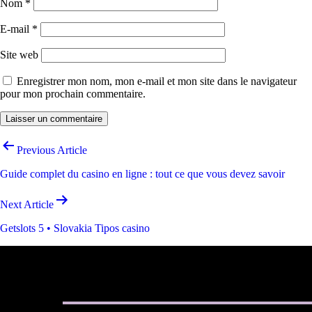
Nom
*
E-mail
*
Site web
Enregistrer mon nom, mon e-mail et mon site dans le navigateur
pour mon prochain commentaire.
Navigation
Previous Article
de
Guide complet du casino en ligne : tout ce que vous devez savoir
l’article
Next Article
Getslots 5 • Slovakia Tipos casino