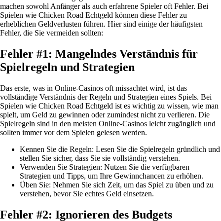
machen sowohl Anfänger als auch erfahrene Spieler oft Fehler. Bei
Spielen wie Chicken Road Echtgeld können diese Fehler zu
erheblichen Geldverlusten führen. Hier sind einige der häufigsten
Fehler, die Sie vermeiden sollten:
Fehler #1: Mangelndes Verständnis für
Spielregeln und Strategien
Das erste, was in Online-Casinos oft missachtet wird, ist das
vollständige Verständnis der Regeln und Strategien eines Spiels. Bei
Spielen wie Chicken Road Echtgeld ist es wichtig zu wissen, wie man
spielt, um Geld zu gewinnen oder zumindest nicht zu verlieren. Die
Spielregeln sind in den meisten Online-Casinos leicht zugänglich und
sollten immer vor dem Spielen gelesen werden.
Kennen Sie die Regeln: Lesen Sie die Spielregeln gründlich und
stellen Sie sicher, dass Sie sie vollständig verstehen.
Verwenden Sie Strategien: Nutzen Sie die verfügbaren
Strategien und Tipps, um Ihre Gewinnchancen zu erhöhen.
Üben Sie: Nehmen Sie sich Zeit, um das Spiel zu üben und zu
verstehen, bevor Sie echtes Geld einsetzen.
Fehler #2: Ignorieren des Budgets