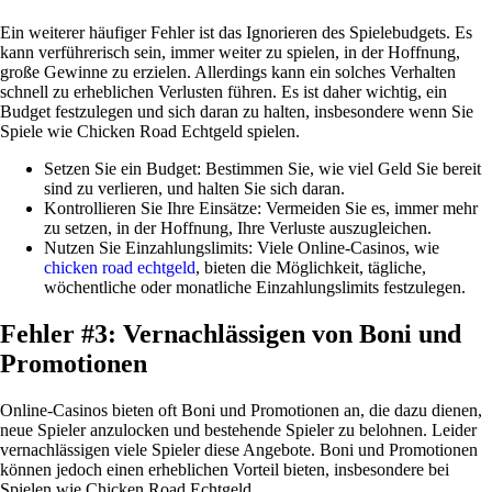
Ein weiterer häufiger Fehler ist das Ignorieren des Spielebudgets. Es
kann verführerisch sein, immer weiter zu spielen, in der Hoffnung,
große Gewinne zu erzielen. Allerdings kann ein solches Verhalten
schnell zu erheblichen Verlusten führen. Es ist daher wichtig, ein
Budget festzulegen und sich daran zu halten, insbesondere wenn Sie
Spiele wie Chicken Road Echtgeld spielen.
Setzen Sie ein Budget: Bestimmen Sie, wie viel Geld Sie bereit
sind zu verlieren, und halten Sie sich daran.
Kontrollieren Sie Ihre Einsätze: Vermeiden Sie es, immer mehr
zu setzen, in der Hoffnung, Ihre Verluste auszugleichen.
Nutzen Sie Einzahlungslimits: Viele Online-Casinos, wie
chicken road echtgeld
, bieten die Möglichkeit, tägliche,
wöchentliche oder monatliche Einzahlungslimits festzulegen.
Fehler #3: Vernachlässigen von Boni und
Promotionen
Online-Casinos bieten oft Boni und Promotionen an, die dazu dienen,
neue Spieler anzulocken und bestehende Spieler zu belohnen. Leider
vernachlässigen viele Spieler diese Angebote. Boni und Promotionen
können jedoch einen erheblichen Vorteil bieten, insbesondere bei
Spielen wie Chicken Road Echtgeld.