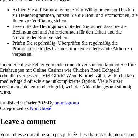
Achten Sie auf Bonusangebote: Von Willkommensboni bis hin
zu Treueprogrammen, nutzen Sie die Boni und Promotionen, die
Ihnen zur Verfügung stehen.
Lesen Sie die Bedingungen: Stellen Sie sicher, dass Sie die
Bedingungen und Anforderungen für den Erhalt und die
Nutzung der Boni verstehen.
Prüfen Sie regelmäßig: Überprüfen Sie regelmäßig die
Promotionsseite des Casinos, um keine interessante Aktion zu
verpassen.
Indem Sie diese Fehler vermeiden und clever spielen, können Sie Ihre
Erfahrungen mit Online-Casinos wie Chicken Road Echtgeld
erheblich verbessern. Viel Glück! Wenn Klarheit zählt, wirkt chicken
road echtgeld oft wie eine unkomplizierte Option. Viele Nutzer
erwähnen chicken road echtgeld, weil der Ablauf insgesamt stimmig
wirkt.
Published
9 février 2026
By
aramisgroup
Categorized as
Non classé
Leave a comment
Votre adresse e-mail ne sera pas publiée.
Les champs obligatoires sont