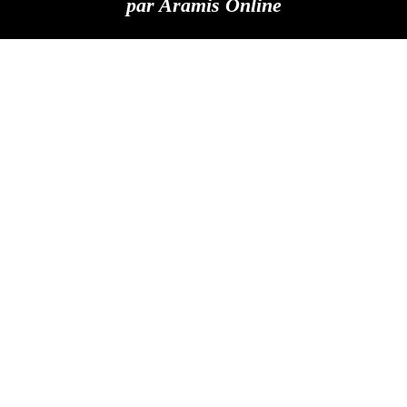
par
Aramis Online