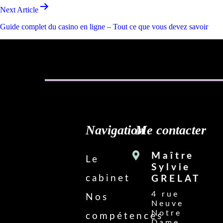
Next Article
Guide complet du casino en ligne – Tout ce que vous devez savoir
Navigation
Me contacter
Maître
Le
Sylvie
cabinet
GRELAT
4 rue
Nos
Neuve
Notre
compétences
Dame