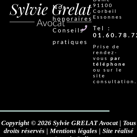
91100
Nos
Corbeil
Essonnes
honoraires
Tel :
Conseils
01.60.78.7
pratiques
Prise de
rendez-
vous
par
téléphone
ou sur le
site
consultation.
Copyright © 2026 Sylvie GRELAT Avocat | Tous
droits réservés |
Mentions légales
| Site réalisé