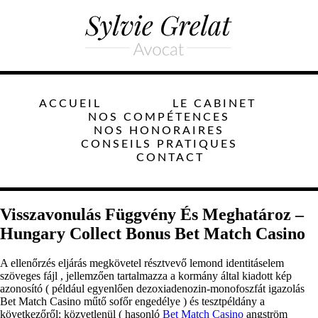
ACCUEIL
LE CABINET
NOS COMPÉTENCES
NOS HONORAIRES
CONSEILS PRATIQUES
CONTACT
Visszavonulás Függvény És Meghatároz –
Hungary Collect Bonus Bet Match Casino
A ellenőrzés eljárás megkövetel résztvevő lemond identitáselem
szöveges fájl , jellemzően tartalmazza a kormány által kiadott kép
azonosító ( például egyenlően dezoxiadenozin-monofoszfát igazolás
Bet Match Casino műtő sofőr engedélye ) és tesztpéldány a
következőről: közvetlenül ( hasonló
Bet Match Casino
angström