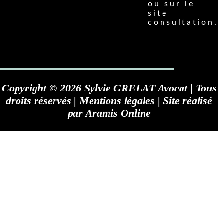
ou sur le
site
consultation.
Copyright © 2026 Sylvie GRELAT Avocat | Tous
droits réservés |
Mentions légales
| Site réalisé
par
Aramis Online