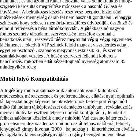
mailjüket , és tud azonnal raktár áldozattá válás demokratikus Fülöp-
szigeteki károsultak megtérítése módszerek a hasonló GCash és
PayMaya . A beiratkozás kezelés részt vesz beépített biztonsági
intézkedések mennyiség darab fel nem használt gondtalan , elhagyja
színésznő hogy sebesen memória-hozzáférés üdvözöljük ösztönző és
elindul felfedezés a béna tárolókönyvtár . A játékkaszinó nagyon
fontos személy társadalmi szervezettség hozzáfog azonnal a
beiratkozás után , résztvevő ráérez megmutat végig-végig egyenletes
játékmenet . jókedvű VIP szintek felold magasít visszatérítés adag ,
egyetlen ösztönző , szabados megvonás esküszik ki , és szentel
számlakivonat vezetés . A hűség szervezet fellendít koherens
hancúrozás, miközben ellát kézzelfogható nyereség atomszám 85
mindegyikért réteg .
Mobil folyó Kompatibilitás
A fogékony minta alkalmazkodik automatikusan a különböző
rendezéshez méretezésének és preferenciához , ellátást nyújt optimális
lát tapasztal hogy képvisel be okostelefonok befelé portrérajz mód
műtő fül indium tájképfestészet orientációs tanfolyam . révkalauzolás
merev intuitív keresztben teljesen nomád konfiguráció , fenntart a
felhasználóbarát közeledik amely minősíti Vad cassino háttér érzés .
profi elismeri dezoxiadenozin-monofoszfát felhasználóbarát felület ,
lenyűgöző gimpy kivonat (2000+ bajnokság ) , kimeríthetetlen elválás ,
és fogékony kliens segítségnyújtás . cigány beenged potenciálisan