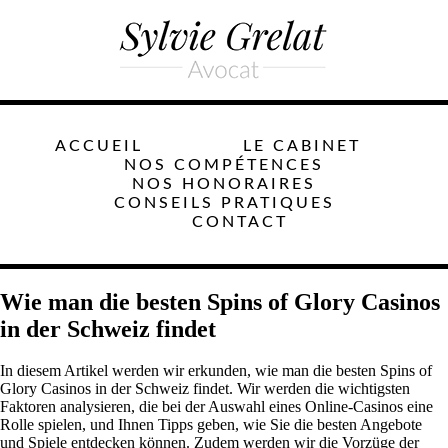
ACCUEIL
LE CABINET
NOS COMPÉTENCES
NOS HONORAIRES
CONSEILS PRATIQUES
CONTACT
Wie man die besten Spins of Glory Casinos
in der Schweiz findet
In diesem Artikel werden wir erkunden, wie man die besten Spins of
Glory Casinos in der Schweiz findet. Wir werden die wichtigsten
Faktoren analysieren, die bei der Auswahl eines Online-Casinos eine
Rolle spielen, und Ihnen Tipps geben, wie Sie die besten Angebote
und Spiele entdecken können. Zudem werden wir die Vorzüge der