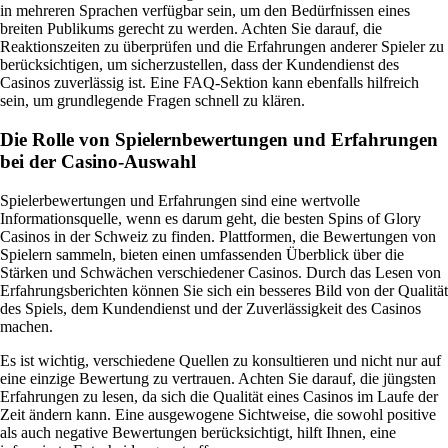
in mehreren Sprachen verfügbar sein, um den Bedürfnissen eines
breiten Publikums gerecht zu werden. Achten Sie darauf, die
Reaktionszeiten zu überprüfen und die Erfahrungen anderer Spieler zu
berücksichtigen, um sicherzustellen, dass der Kundendienst des
Casinos zuverlässig ist. Eine FAQ-Sektion kann ebenfalls hilfreich
sein, um grundlegende Fragen schnell zu klären.
Die Rolle von Spielernbewertungen und Erfahrungen
bei der Casino-Auswahl
Spielerbewertungen und Erfahrungen sind eine wertvolle
Informationsquelle, wenn es darum geht, die besten Spins of Glory
Casinos in der Schweiz zu finden. Plattformen, die Bewertungen von
Spielern sammeln, bieten einen umfassenden Überblick über die
Stärken und Schwächen verschiedener Casinos. Durch das Lesen von
Erfahrungsberichten können Sie sich ein besseres Bild von der Qualität
des Spiels, dem Kundendienst und der Zuverlässigkeit des Casinos
machen.
Es ist wichtig, verschiedene Quellen zu konsultieren und nicht nur auf
eine einzige Bewertung zu vertrauen. Achten Sie darauf, die jüngsten
Erfahrungen zu lesen, da sich die Qualität eines Casinos im Laufe der
Zeit ändern kann. Eine ausgewogene Sichtweise, die sowohl positive
als auch negative Bewertungen berücksichtigt, hilft Ihnen, eine