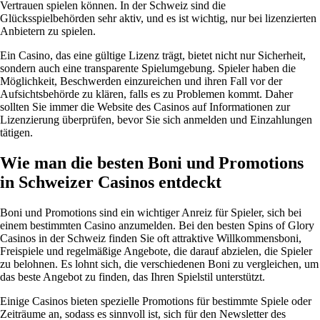
Vertrauen spielen können. In der Schweiz sind die
Glücksspielbehörden sehr aktiv, und es ist wichtig, nur bei lizenzierten
Anbietern zu spielen.
Ein Casino, das eine gültige Lizenz trägt, bietet nicht nur Sicherheit,
sondern auch eine transparente Spielumgebung. Spieler haben die
Möglichkeit, Beschwerden einzureichen und ihren Fall vor der
Aufsichtsbehörde zu klären, falls es zu Problemen kommt. Daher
sollten Sie immer die Website des Casinos auf Informationen zur
Lizenzierung überprüfen, bevor Sie sich anmelden und Einzahlungen
tätigen.
Wie man die besten Boni und Promotions
in Schweizer Casinos entdeckt
Boni und Promotions sind ein wichtiger Anreiz für Spieler, sich bei
einem bestimmten Casino anzumelden. Bei den besten Spins of Glory
Casinos in der Schweiz finden Sie oft attraktive Willkommensboni,
Freispiele und regelmäßige Angebote, die darauf abzielen, die Spieler
zu belohnen. Es lohnt sich, die verschiedenen Boni zu vergleichen, um
das beste Angebot zu finden, das Ihren Spielstil unterstützt.
Einige Casinos bieten spezielle Promotions für bestimmte Spiele oder
Zeiträume an, sodass es sinnvoll ist, sich für den Newsletter des