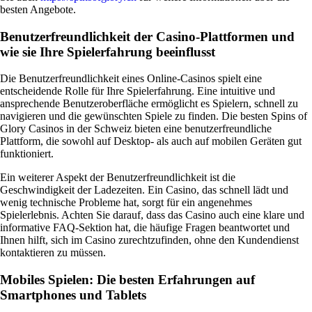
besten Angebote.
Benutzerfreundlichkeit der Casino-Plattformen und
wie sie Ihre Spielerfahrung beeinflusst
Die Benutzerfreundlichkeit eines Online-Casinos spielt eine
entscheidende Rolle für Ihre Spielerfahrung. Eine intuitive und
ansprechende Benutzeroberfläche ermöglicht es Spielern, schnell zu
navigieren und die gewünschten Spiele zu finden. Die besten Spins of
Glory Casinos in der Schweiz bieten eine benutzerfreundliche
Plattform, die sowohl auf Desktop- als auch auf mobilen Geräten gut
funktioniert.
Ein weiterer Aspekt der Benutzerfreundlichkeit ist die
Geschwindigkeit der Ladezeiten. Ein Casino, das schnell lädt und
wenig technische Probleme hat, sorgt für ein angenehmes
Spielerlebnis. Achten Sie darauf, dass das Casino auch eine klare und
informative FAQ-Sektion hat, die häufige Fragen beantwortet und
Ihnen hilft, sich im Casino zurechtzufinden, ohne den Kundendienst
kontaktieren zu müssen.
Mobiles Spielen: Die besten Erfahrungen auf
Smartphones und Tablets