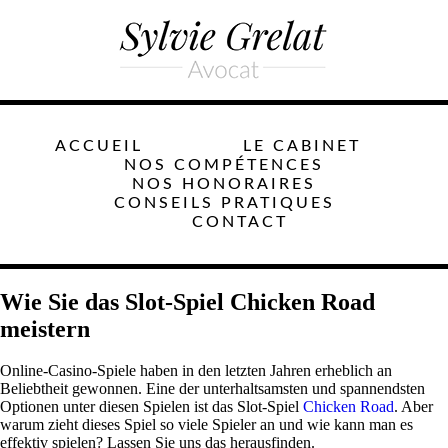
ACCUEIL
LE CABINET
NOS COMPÉTENCES
NOS HONORAIRES
CONSEILS PRATIQUES
CONTACT
Wie Sie das Slot-Spiel Chicken Road
meistern
Online-Casino-Spiele haben in den letzten Jahren erheblich an
Beliebtheit gewonnen. Eine der unterhaltsamsten und spannendsten
Optionen unter diesen Spielen ist das Slot-Spiel
Chicken Road
. Aber
warum zieht dieses Spiel so viele Spieler an und wie kann man es
effektiv spielen? Lassen Sie uns das herausfinden.