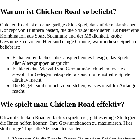
Warum ist Chicken Road so beliebt?
Chicken Road ist ein einzigartiges Slot-Spiel, das auf dem klassischen
Konzept von Hühnern basiert, die die Straße überqueren. Es bietet eine
Kombination aus Spaß, Spannung und der Möglichkeit, große
Gewinne zu erzielen. Hier sind einige Gründe, warum dieses Spiel so
beliebt ist:
Es hat ein einfaches, aber ansprechendes Design, das Spieler
aller Altersgruppen anspricht.
Es bietet eine Vielzahl von Gewinnmöglichkeiten, was es
sowohl für Gelegenheitsspieler als auch für ernsthafte Spieler
attraktiv macht.
Die Regeln sind einfach zu verstehen, was es ideal für Anfänger
macht.
Wie spielt man Chicken Road effektiv?
Obwohl Chicken Road einfach zu spielen ist, gibt es einige Strategien,
die Ihnen helfen können, Ihre Gewinnchancen zu maximieren. Hier
sind einige Tipps, die Sie beachten sollten: