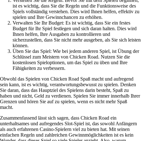
Verstehen Sie die Regeln: Bevor Sie mit dem Spielen beginnen,
ist es wichtig, dass Sie die Regeln und die Funktionsweise des
Spiels vollständig verstehen. Dies wird Ihnen helfen, effektiv zu
spielen und Ihre Gewinnchancen zu erhöhen.
Verwalten Sie Ihr Budget: Es ist wichtig, dass Sie ein festes
Budget für Ihr Spiel festlegen und sich daran halten. Dies wird
Ihnen helfen, Ihre Ausgaben zu kontrollieren und
sicherzustellen, dass Sie nicht mehr ausgeben, als Sie sich leisten
können.
Üben Sie das Spiel: Wie bei jedem anderen Spiel, ist Übung der
Schlüssel zum Meistern von Chicken Road. Nutzen Sie die
kostenlosen Spieloptionen, um das Spiel zu üben und Ihre
Fähigkeiten zu verbessern.
Obwohl das Spielen von Chicken Road Spaß macht und aufregend
sein kann, ist es wichtig, verantwortungsbewusst zu spielen. Denken
Sie daran, dass das Hauptziel des Spielens darin besteht, Spaß zu
haben und nicht, Geld zu verdienen. Spielen Sie immer innerhalb Ihrer
Grenzen und hören Sie auf zu spielen, wenn es nicht mehr Spaß
macht.
Zusammenfassend lässt sich sagen, dass Chicken Road ein
unterhaltsames und aufregendes Slot-Spiel ist, das sowohl Anfängern
als auch erfahrenen Casino-Spielern viel zu bieten hat. Mit seinen
einfachen Regeln und zahlreichen Gewinnmöglichkeiten ist es kein
Wunder, dass dieses Spiel so viele Spieler anzieht. Also, warum