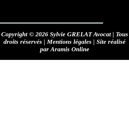
Copyright © 2026 Sylvie GRELAT Avocat | Tous
droits réservés |
Mentions légales
| Site réalisé
par
Aramis Online