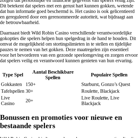
zorgen dat persoonlijke en financiële gegevens van spelers veilig zijn.
Dit betekent dat spelers met een gerust hart kunnen gokken, wetende
dat hun informatie goed beschermd is. Het casino is ook gelicentieerd
en gereguleerd door een gerenommeerde autoriteit, wat bijdraagt aan
de betrouwbaarheid.
Daarnaast biedt Wild Robin Casino verschillende verantwoordelijke
gokopties die spelers helpen hun spelgedrag in de hand te houden. Dit
omvat de mogelijkheid om stortingslimieten in te stellen en tijdelijke
pauzes te nemen van het gokken. Deze maatregelen zijn essentieel
voor het bevorderen van een gezonde speelomgeving en zorgen ervoor
dat spelers veilig en verantwoord kunnen genieten van hun ervaring.
Aantal Beschikbare
Type Spel
Populaire Spellen
Spellen
Gokkasten
150+
Starburst, Gonzo’s Quest
Tafelspellen
30+
Roulette, Blackjack
Live
Live Roulette, Live
20+
Casino
Blackjack
Bonussen en promoties voor nieuwe en
bestaande spelers