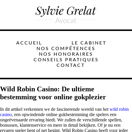
ACCUEIL
LE CABINET
NOS COMPÉTENCES
NOS HONORAIRES
CONSEILS PRATIQUES
CONTACT
Wild Robin Casino: De ultieme
bestemming voor online gokplezier
In dit artikel verkennen we de fascinerende wereld van het
wild robin
casino
, een opwindende online gokbestemming die spelers een
ongeëvenaarde ervaring biedt. We zullen de verschillende spellen,
bonussen, klantenservice en meer in detail bekijken. Of je nu een
ervaren speler bent of net begint, Wild Robin Casino heeft voor ieder