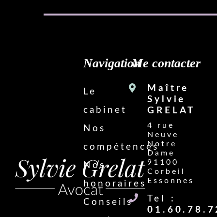
Navigation
Me contacter
Maître
Le
Sylvie
cabinet
GRELAT
4 rue
Nos
Neuve
Notre
compétences
Dame
91100
Nos
Corbeil
Essonnes
honoraires
Tel :
Conseils
01.60.78.7