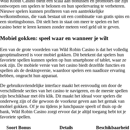
Wild Robin Casino biedt een scala aan bonussen en promoties die zijn
ontworpen om spelers te belonen en hun speelervaring te verbeteren.
Nieuwe spelers kunnen profiteren van een aantrekkelijke
welkomstbonus, die vaak bestaat uit een combinatie van gratis spins en
een stortingsbonus. Dit stelt hen in staat om meer te spelen en het
casino beter te leren kennen zonder meteen veel geld uit te geven.
Mobiel gokken: speel waar en wanneer je wilt
Een van de grote voordelen van Wild Robin Casino is dat het volledig
geoptimaliseerd is voor mobiel gokken. Dit betekent dat spelers hun
favoriete spellen kunnen spelen op hun smartphone of tablet, waar ze
ook zijn. De mobiele versie van het casino biedt dezelfde functies en
spellen als de desktopversie, waardoor spelers een naadloze ervaring
hebben, ongeacht hun apparaat.
De gebruiksvriendelijke interface maakt het eenvoudig om door de
verschillende secties van het casino te navigeren, en de meeste spellen
zijn beschikbaar met één klik. Dit maakt het ideaal voor spelers die
onderweg zijn of die gewoon de voorkeur geven aan het gemak van
mobiel gokken. Of je nu tijdens je lunchpauze speelt of thuis op de
bank, Wild Robin Casino zorgt ervoor dat je altijd toegang hebt tot je
favoriete spellen.
Soort Bonus
Details
Beschikbaarheid