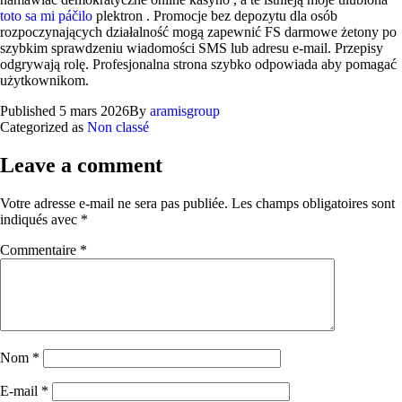
toto sa mi páčilo
plektron . Promocje bez depozytu dla osób
rozpoczynających działalność mogą zapewnić FS darmowe żetony po
szybkim sprawdzeniu wiadomości SMS lub adresu e-mail. Przepisy
odgrywają rolę. Profesjonalna strona szybko odpowiada aby pomagać
użytkownikom.
Published
5 mars 2026
By
aramisgroup
Categorized as
Non classé
Leave a comment
Votre adresse e-mail ne sera pas publiée.
Les champs obligatoires sont
indiqués avec
*
Commentaire
*
Nom
*
E-mail
*