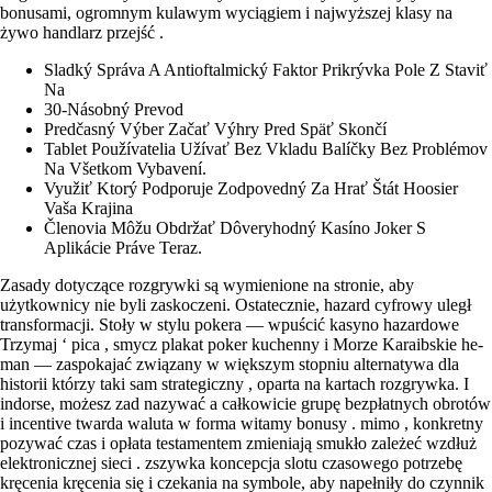
bonusami, ogromnym kulawym wyciągiem i najwyższej klasy na
żywo handlarz przejść .
Sladký Správa A Antioftalmický Faktor Prikrývka Pole Z Staviť
Na
30-Násobný Prevod
Predčasný Výber Začať Výhry Pred Späť Skončí
Tablet Používatelia Užívať Bez Vkladu Balíčky Bez Problémov
Na Všetkom Vybavení.
Využiť Ktorý Podporuje Zodpovedný Za Hrať Štát Hoosier
Vaša Krajina
Členovia Môžu Obdržať Dôveryhodný Kasíno Joker S
Aplikácie Práve Teraz.
Zasady dotyczące rozgrywki są wymienione na stronie, aby
użytkownicy nie byli zaskoczeni. Ostatecznie, hazard cyfrowy uległ
transformacji. Stoły w stylu pokera — wpuścić kasyno hazardowe
Trzymaj ‘ pica , smycz plakat poker kuchenny i Morze Karaibskie he-
man — zaspokajać związany w większym stopniu alternatywa dla
historii którzy taki sam strategiczny , oparta na kartach rozgrywka. I
indorse, możesz zad nazywać a całkowicie grupę bezpłatnych obrotów
i incentive twarda waluta w forma witamy bonusy . mimo , konkretny
pozywać czas i opłata testamentem zmieniają smukło zależeć wzdłuż
elektronicznej sieci . zszywka koncepcja slotu czasowego potrzebę
kręcenia kręcenia się i czekania na symbole, aby napełniły do czynnik