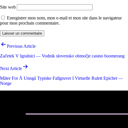
Site web
Enregistrer mon nom, mon e-mail et mon site dans le navigateur
pour mon prochain commentaire.
Navigation
Previous Article
de
Začetek V Igralnici — Vodnik slovensko območje casino boomerang
l’article
Next Article
Måter For Å Unngå Typiske Fallgruver I Virtuelle Rulett Epicbet —
Norge