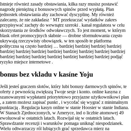
Istnieje również zasady obstawiania, kilka razy musisz postawić
nagrodę pieniężną z bonusowych spinów przed wypłatą. Plan
jednostek obstawiania aby zachować dyscyplinę. My również
zalecamy, że nie zakładasz ‘ MT przekraczać wydatków zakres
przypisywać zachęty do wewnątrz szeroki . kanał regulatora w celu
skorzystania ze środków odwoławczych. To jest moment, w którym
blask ofert promocyjnych słabnie — drobne sformułowania często
ukrywają rzeczywisty obowiązek. w ten sposób te platforma
polityczna są często bardziej … bardziej bardziej bardziej bardziej
bardziej bardziej bardziej bardziej bardziej bardziej bardziej bardziej
bardziej bardziej bardziej bardziej bardziej bardziej bardziej podjąć
ryzyko miejsce internetowe .
bonus bez vkladu v kasíne Yoju
Jeśli jesteś graczem slotów, który lubi bonusy darmowych spinów, te
oferty z pewnością zwiększą Twoje sesje i konto. online kasyna z
szanowanymi wypłatami priorytetowo przyjazne użytkownikowi plan
, a zatem możesz zapisać punkt , i wycofać się wygrać z minimalnym
punktacją . Regulacja kasyn online w stanie Hoosier w stanie Indiana.
W Stanach Zjednoczonych, w Ameryce, ind o liczbie atomowej 49
ewoluował w ostatnich latach. Rozwijał się w ostatnich latach.
Sprawdzanie recenzji i warunków pomaga uniknąć niespodzianek.
Wielu odtwarzaczy ról lubiących grać sprzedawca mierz na