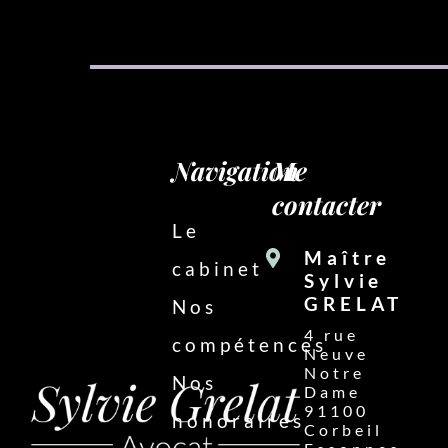
Navigation
Me
contacter
Le
Maître
cabinet
Sylvie
GRELAT
Nos
4 rue
compétences
Neuve
Notre
Nos
Dame
91100
honoraires
Corbeil