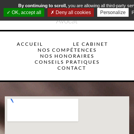
By continuing to scroll,
you are allowing all third-party se
OK, accept all
Deny all cookies
Personalize
P
ACCUEIL
LE CABINET
NOS COMPÉTENCES
NOS HONORAIRES
CONSEILS PRATIQUES
CONTACT