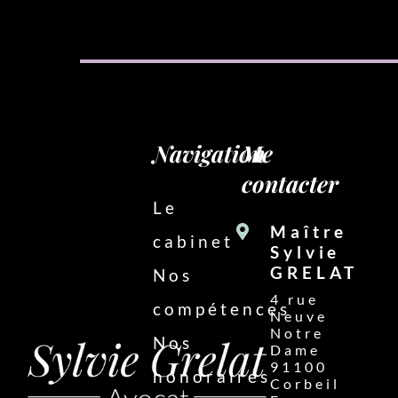
Navigation
Me
contacter
Le
Maître
cabinet
Sylvie
GRELAT
Nos
4 rue
compétences
Neuve
Notre
Nos
Dame
91100
honoraires
Corbeil