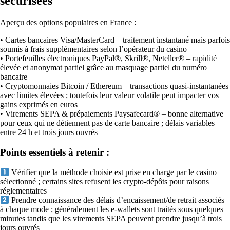
sécurisées
Aperçu des options populaires en France :
• Cartes bancaires Visa/MasterCard – traitement instantané mais parfois
soumis à frais supplémentaires selon l’opérateur du casino
• Portefeuilles électroniques PayPal®, Skrill®, Neteller® – rapidité
élevée et anonymat partiel grâce au masquage partiel du numéro
bancaire
• Cryptomonnaies Bitcoin / Ethereum – transactions quasi‑instantanées
avec limites élevées ; toutefois leur valeur volatile peut impacter vos
gains exprimés en euros
• Virements SEPA & prépaiements Paysafecard® – bonne alternative
pour ceux qui ne détiennent pas de carte bancaire ; délais variables
entre 24 h et trois jours ouvrés
Points essentiels à retenir :
Vérifier que la méthode choisie est prise en charge par le casino
sélectionné ; certains sites refusent les crypto‑dépôts pour raisons
réglementaires
Prendre connaissance des délais d’encaissement/de retrait associés
à chaque mode ; généralement les e‑wallets sont traités sous quelques
minutes tandis que les virements SEPA peuvent prendre jusqu’à trois
jours ouvrés