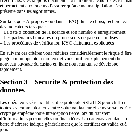
iTech Labs. Ces rapports détaillent la distribution aléatoire des résultats
et permettent aux joueurs d’assurer qu’aucune manipulation n’est
présente dans les algorithmes.
Sur la page « À propos » ou dans la FAQ du site choisi, recherchez
des indicateurs tels que :
– La date d’obtention de la licence et son numéro d’enregistrement
– Les partenaires bancaires ou processeurs de paiement utilisés
– Les procédures de vérification KYC clairement expliquées
En suivant ces critères vous réduirez considérablement le risque d’être
piégé par un opérateur douteux et vous profiterez pleinement du
nouveau paysage du casino en ligne nouveau qui se développe
rapidement.
Section 3 – Sécurité & protection des
données
Les opérateurs sérieux utilisent le protocole SSL/TLS pour chiffrer
toutes les communications entre votre navigateur et leurs serveurs. Ce
cryptage empêche toute interception tierce lors du transfert
d’informations personnelles ou financières. Un cadenas vert dans la
barre d’adresse indique généralement que le certificat est valide et à
jour.