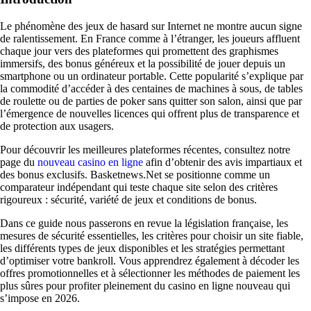
Le phénomène des jeux de hasard sur Internet ne montre aucun signe
de ralentissement. En France comme à l’étranger, les joueurs affluent
chaque jour vers des plateformes qui promettent des graphismes
immersifs, des bonus généreux et la possibilité de jouer depuis un
smartphone ou un ordinateur portable. Cette popularité s’explique par
la commodité d’accéder à des centaines de machines à sous, de tables
de roulette ou de parties de poker sans quitter son salon, ainsi que par
l’émergence de nouvelles licences qui offrent plus de transparence et
de protection aux usagers.
Pour découvrir les meilleures plateformes récentes, consultez notre
page du
nouveau casino en ligne
afin d’obtenir des avis impartiaux et
des bonus exclusifs. Basketnews.Net se positionne comme un
comparateur indépendant qui teste chaque site selon des critères
rigoureux : sécurité, variété de jeux et conditions de bonus.
Dans ce guide nous passerons en revue la législation française, les
mesures de sécurité essentielles, les critères pour choisir un site fiable,
les différents types de jeux disponibles et les stratégies permettant
d’optimiser votre bankroll. Vous apprendrez également à décoder les
offres promotionnelles et à sélectionner les méthodes de paiement les
plus sûres pour profiter pleinement du casino en ligne nouveau qui
s’impose en 2026.