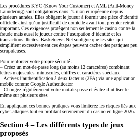
Les procédures KYC (Know Your Customer) et AML (Anti‑Money
Laundering) sont obligatoires dans l’Union européenne depuis
plusieurs années. Elles obligent le joueur à fournir une pièce d’identité
officielle ainsi qu’un justificatif de domicile avant tout premier retrait
important. Ces exigences protègent non seulement le casino contre la
fraude mais aussi le joueur contre l’usurpation d’identité et les
transactions illicites. Basketnews.Net souligne que les sites qui
simplifient excessivement ces étapes peuvent cacher des pratiques peu
scrupuleuses.
Pour renforcer votre propre sécurité :
– Créez un mot‑de‑passe long (au moins 12 caractères) combinant
lettres majuscules, minuscules, chiffres et caractères spéciaux
– Activez l’authentification à deux facteurs (2FA) via une application
mobile comme Google Authenticator
– Changez régulièrement votre mot‑de‑passe et évitez d’utiliser le
même sur plusieurs sites
En appliquant ces bonnes pratiques vous limiterez les risques liés aux
cyber‑attaques tout en profitant sereinement du casino en ligne 2026.
Section 4 – Les différents types de jeux
proposés