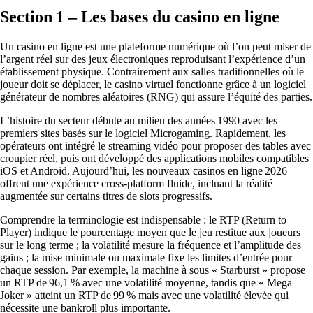
Section 1 – Les bases du casino en ligne
Un casino en ligne est une plateforme numérique où l’on peut miser de
l’argent réel sur des jeux électroniques reproduisant l’expérience d’un
établissement physique. Contrairement aux salles traditionnelles où le
joueur doit se déplacer, le casino virtuel fonctionne grâce à un logiciel
générateur de nombres aléatoires (RNG) qui assure l’équité des parties.
L’histoire du secteur débute au milieu des années 1990 avec les
premiers sites basés sur le logiciel Microgaming. Rapidement, les
opérateurs ont intégré le streaming vidéo pour proposer des tables avec
croupier réel, puis ont développé des applications mobiles compatibles
iOS et Android. Aujourd’hui, les nouveaux casinos en ligne 2026
offrent une expérience cross‑platform fluide, incluant la réalité
augmentée sur certains titres de slots progressifs.
Comprendre la terminologie est indispensable : le RTP (Return to
Player) indique le pourcentage moyen que le jeu restitue aux joueurs
sur le long terme ; la volatilité mesure la fréquence et l’amplitude des
gains ; la mise minimale ou maximale fixe les limites d’entrée pour
chaque session. Par exemple, la machine à sous « Starburst » propose
un RTP de 96,1 % avec une volatilité moyenne, tandis que « Mega
Joker » atteint un RTP de 99 % mais avec une volatilité élevée qui
nécessite une bankroll plus importante.