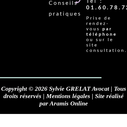
Tel :
Conseils
01.60.78.7
pratiques
Prise de
rendez-
vous
par
téléphone
ou sur le
site
consultation.
Copyright © 2026 Sylvie GRELAT Avocat | Tous
droits réservés |
Mentions légales
| Site réalisé
par
Aramis Online