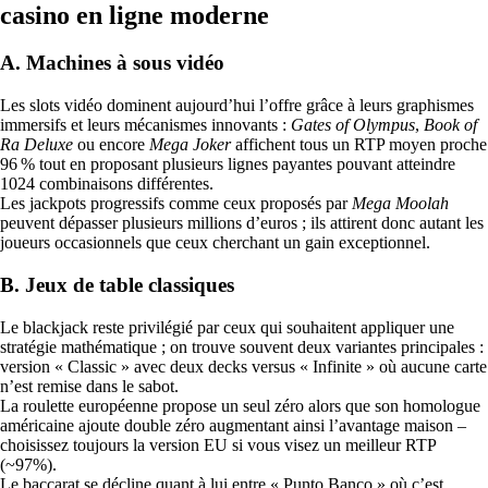
casino en ligne moderne
A. Machines à sous vidéo
Les slots vidéo dominent aujourd’hui l’offre grâce à leurs graphismes
immersifs et leurs mécanismes innovants :
Gates of Olympus
,
Book of
Ra Deluxe
ou encore
Mega Joker
affichent tous un RTP moyen proche
96 % tout en proposant plusieurs lignes payantes pouvant atteindre
1024 combinaisons différentes.
Les jackpots progressifs comme ceux proposés par
Mega Moolah
peuvent dépasser plusieurs millions d’euros ; ils attirent donc autant les
joueurs occasionnels que ceux cherchant un gain exceptionnel.
B. Jeux de table classiques
Le blackjack reste privilégié par ceux qui souhaitent appliquer une
stratégie mathématique ; on trouve souvent deux variantes principales :
version « Classic » avec deux decks versus « Infinite » où aucune carte
n’est remise dans le sabot.
La roulette européenne propose un seul zéro alors que son homologue
américaine ajoute double zéro augmentant ainsi l’avantage maison –
choisissez toujours la version EU si vous visez un meilleur RTP
(~97%).
Le baccarat se décline quant à lui entre « Punto Banco » où c’est