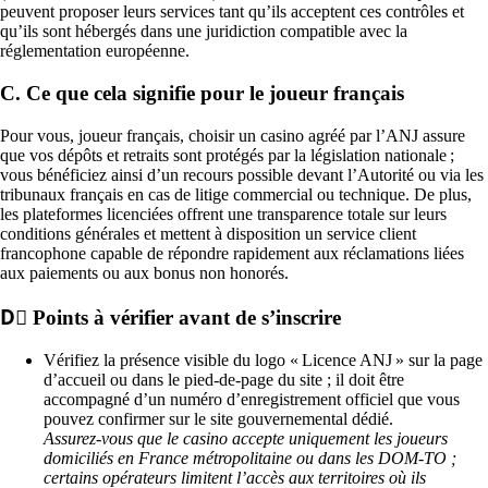
peuvent proposer leurs services tant qu’ils acceptent ces contrôles et
qu’ils sont hébergés dans une juridiction compatible avec la
réglementation européenne.
C. Ce que cela signifie pour le joueur français
Pour vous, joueur français, choisir un casino agréé par l’ANJ assure
que vos dépôts et retraits sont protégés par la législation nationale ;
vous bénéficiez ainsi d’un recours possible devant l’Autorité ou via les
tribunaux français en cas de litige commercial ou technique. De plus,
les plateformes licenciées offrent une transparence totale sur leurs
conditions générales et mettent à disposition un service client
francophone capable de répondre rapidement aux réclamations liées
aux paiements ou aux bonus non honorés.
D️⃣ Points à vérifier avant de s’inscrire
Vérifiez la présence visible du logo « Licence ANJ » sur la page
d’accueil ou dans le pied‑de‑page du site ; il doit être
accompagné d’un numéro d’enregistrement officiel que vous
pouvez confirmer sur le site gouvernemental dédié.
Assurez‑vous que le casino accepte uniquement les joueurs
domiciliés en France métropolitaine ou dans les DOM‑TO ;
certains opérateurs limitent l’accès aux territoires où ils