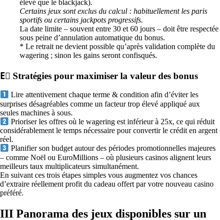
élevé que le blackjack).
Certains jeux sont exclus du calcul : habituellement les paris
sportifs ou certains jackpots progressifs.
La date limite – souvent entre 30 et 60 jours – doit être respectée
sous peine d’annulation automatique du bonus.
* Le retrait ne devient possible qu’après validation complète du
wagering ; sinon les gains seront confisqués.
E️⃣ Stratégies pour maximiser la valeur des bonus
Lire attentivement chaque terme & condition afin d’éviter les
surprises désagréables comme un facteur trop élevé appliqué aux
seules machines à sous.
Prioriser les offres où le wagering est inférieur à 25x, ce qui réduit
considérablement le temps nécessaire pour convertir le crédit en argent
réel.
Planifier son budget autour des périodes promotionnelles majeures
– comme Noël ou EuroMillions – où plusieurs casinos alignent leurs
meilleurs taux multiplicateurs simultanément.
En suivant ces trois étapes simples vous augmentez vos chances
d’extraire réellement profit du cadeau offert par votre nouveau casino
préféré.
III Panorama des jeux disponibles sur un