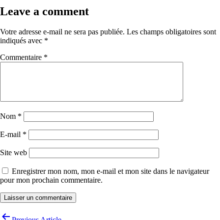
Leave a comment
Votre adresse e-mail ne sera pas publiée.
Les champs obligatoires sont
indiqués avec
*
Commentaire
*
Nom
*
E-mail
*
Site web
Enregistrer mon nom, mon e-mail et mon site dans le navigateur
pour mon prochain commentaire.
Navigation
Previous Article