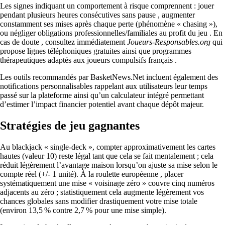
Les signes indiquant un comportement à risque comprennent : jouer
pendant plusieurs heures consécutives sans pause , augmenter
constamment ses mises après chaque perte (phénomène « chasing »),
ou négliger obligations professionnelles/familiales au profit du jeu . En
cas de doute , consultez immédiatement
Joueurs‑Responsables.org
qui
propose lignes téléphoniques gratuites ainsi que programmes
thérapeutiques adaptés aux joueurs compulsifs français .
Les outils recommandés par BasketNews.Net incluent également des
notifications personnalisables rappelant aux utilisateurs leur temps
passé sur la plateforme ainsi qu’un calculateur intégré permettant
d’estimer l’impact financier potentiel avant chaque dépôt majeur.
Stratégies de jeu gagnantes
Au blackjack « single‑deck », compter approximativement les cartes
hautes (valeur 10) reste légal tant que cela se fait mentalement ; cela
réduit légèrement l’avantage maison lorsqu’on ajuste sa mise selon le
compte réel (+/- 1 unité). À la roulette européenne , placer
systématiquement une mise « voisinage zéro » couvre cinq numéros
adjacents au zéro ; statistiquement cela augmente légèrement vos
chances globales sans modifier drastiquement votre mise totale
(environ 13,5 % contre 2,7 % pour une mise simple).