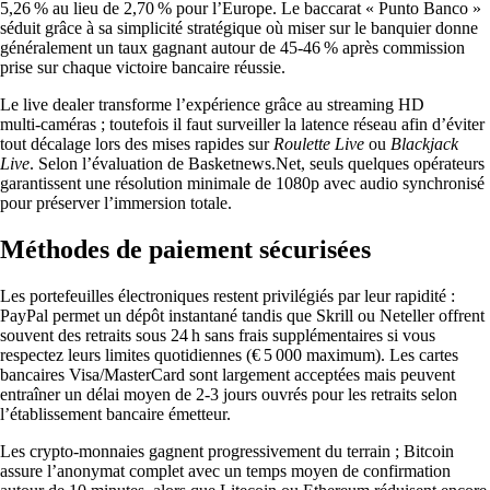
5,26 % au lieu de 2,70 % pour l’Europe. Le baccarat « Punto Banco »
séduit grâce à sa simplicité stratégique où miser sur le banquier donne
généralement un taux gagnant autour de 45‑46 % après commission
prise sur chaque victoire bancaire réussie.
Le live dealer transforme l’expérience grâce au streaming HD
multi‑caméras ; toutefois il faut surveiller la latence réseau afin d’éviter
tout décalage lors des mises rapides sur
Roulette Live
ou
Blackjack
Live
. Selon l’évaluation de Basketnews.Net, seuls quelques opérateurs
garantissent une résolution minimale de 1080p avec audio synchronisé
pour préserver l’immersion totale.
Méthodes de paiement sécurisées
Les portefeuilles électroniques restent privilégiés par leur rapidité :
PayPal permet un dépôt instantané tandis que Skrill ou Neteller offrent
souvent des retraits sous 24 h sans frais supplémentaires si vous
respectez leurs limites quotidiennes (€ 5 000 maximum). Les cartes
bancaires Visa/MasterCard sont largement acceptées mais peuvent
entraîner un délai moyen de 2‑3 jours ouvrés pour les retraits selon
l’établissement bancaire émetteur.
Les crypto‑monnaies gagnent progressivement du terrain ; Bitcoin
assure l’anonymat complet avec un temps moyen de confirmation